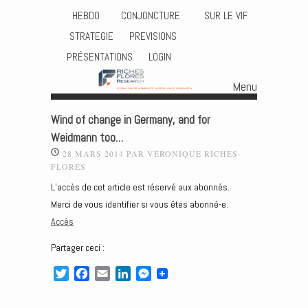
HEBDO
CONJONCTURE
SUR LE VIF
STRATEGIE
PREVISIONS
PRÉSENTATIONS
LOGIN
Menu
Skip to content
Wind of change in Germany, and for
Weidmann too…
28 MARS 2014
PAR
VÉRONIQUE RICHES-
FLORES
L’accès de cet article est réservé aux abonnés.
Merci de vous identifier si vous êtes abonné-e.
Accès
Partager ceci :
T
F
E
L
M
w
a
m
i
e
i
c
a
n
s