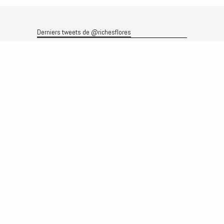
Derniers tweets de @richesflores
Le flux Twitter n’est pas disponible pour le moment.
Rechercher
Recherche
Archives
Archives
Produits et services
Le produit
Recherche
Analyses
Prévisions
Le service
Abonnements
Commissions de courtage
Véronique Riches-Flores