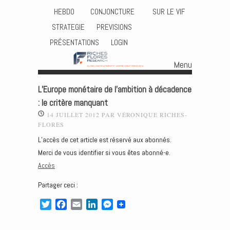
HEBDO
CONJONCTURE
SUR LE VIF
STRATEGIE
PREVISIONS
PRÉSENTATIONS
LOGIN
Menu
Skip to content
L’Europe monétaire de l’ambition à décadence
: le critère manquant
14 JUILLET 2012
PAR
VÉRONIQUE RICHES-
FLORES
L’accès de cet article est réservé aux abonnés.
Merci de vous identifier si vous êtes abonné-e.
Accès
Partager ceci :
T
F
E
L
M
w
a
m
i
e
i
c
a
n
s