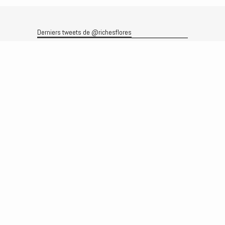
Derniers tweets de @richesflores
Le flux Twitter n’est pas disponible pour le moment.
Rechercher
Recherche
Archives
Archives
Produits et services
Le produit
Recherche
Analyses
Prévisions
Le service
Abonnements
Commissions de courtage
Véronique Riches-Flores