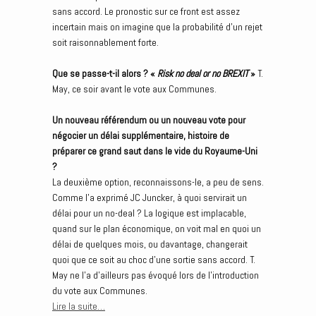
sans accord. Le pronostic sur ce front est assez
incertain mais on imagine que la probabilité d’un rejet
soit raisonnablement forte.
Que se passe-t-il alors ?
«
Risk no deal or no BREXIT
»
T.
May, ce soir avant le vote aux Communes.
Un nouveau référendum ou un nouveau vote pour
négocier un délai supplémentaire, histoire de
préparer ce grand saut dans le vide du Royaume-Uni
?
La deuxième option, reconnaissons-le, a peu de sens.
Comme l’a exprimé JC Juncker, à quoi servirait un
délai pour un no-deal ? La logique est implacable,
quand sur le plan économique, on voit mal en quoi un
délai de quelques mois, ou davantage, changerait
quoi que ce soit au choc d’une sortie sans accord. T.
May ne l’a d’ailleurs pas évoqué lors de l’introduction
du vote aux Communes.
Lire la suite…