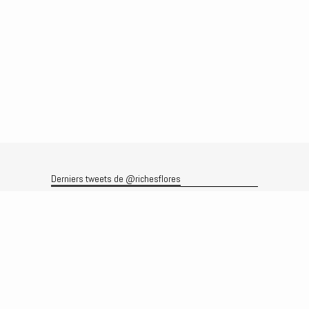
Derniers tweets de @richesflores
Le flux Twitter n’est pas disponible pour le moment.
Rechercher
Recherche
Archives
Archives
Produits et services