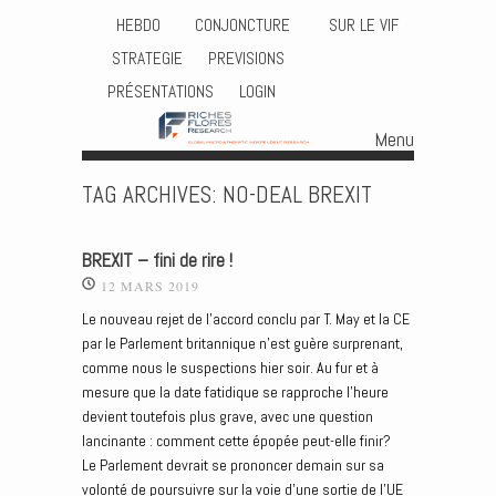
HEBDO
CONJONCTURE
SUR LE VIF
STRATEGIE
PREVISIONS
PRÉSENTATIONS
LOGIN
Menu
Skip to content
TAG ARCHIVES:
NO-DEAL BREXIT
BREXIT – fini de rire !
12 MARS 2019
Le nouveau rejet de l’accord conclu par T. May et la CE
par le Parlement britannique n’est guère surprenant,
comme nous le suspections hier soir. Au fur et à
mesure que la date fatidique se rapproche l’heure
devient toutefois plus grave, avec une question
lancinante : comment cette épopée peut-elle finir?
Le Parlement devrait se prononcer demain sur sa
volonté de poursuivre sur la voie d’une sortie de l’UE