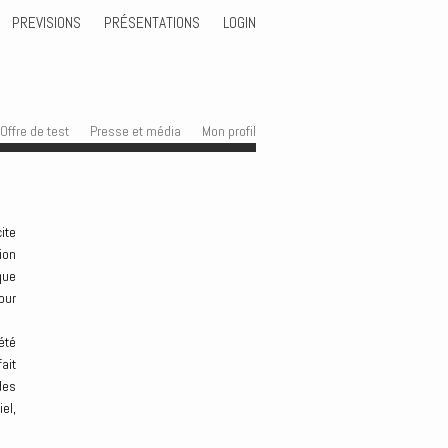
PREVISIONS
PRÉSENTATIONS
LOGIN
Offre de test
Presse et média
Mon profil
ite
ion
que
our
été
ait
des
el,