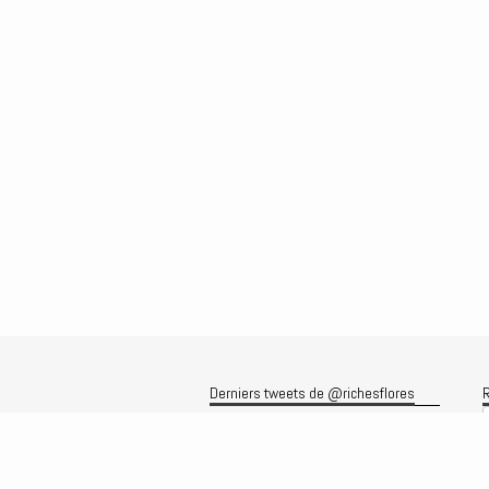
Derniers tweets de @richesflores
R
Le flux Twitter n’est pas disponible
pour le moment.
A
A