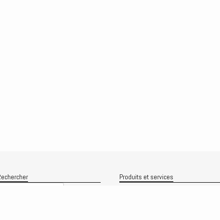
echercher
Produits et services
Recherche
Le produit
Recherche
rchives
Analyses
rchives