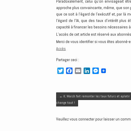
Paradoxalement, celui qu’on envisageait être
approche plus convaincante, même, que son pr
que ce soit à l’égard de l’exécutif et, par 
l’égard de l’IA, que des taux d’intérêt plus
capacité à financer les besoins nécessaires à
L’accès de cet article est réservé aux abonnés
Merci de vous identifier si vous êtes abonné-e
Accès
Partager ceci :
T
F
E
L
M
w
a
m
i
e
i
c
a
n
s
t
e
i
k
s
Post navigation
t
b
l
e
e
←
K. Warsh fait remonter les taux futurs et aplatir
e
o
d
n
change tout !
r
o
I
g
k
n
e
Veuillez vous connecter pour laisser un comm
r