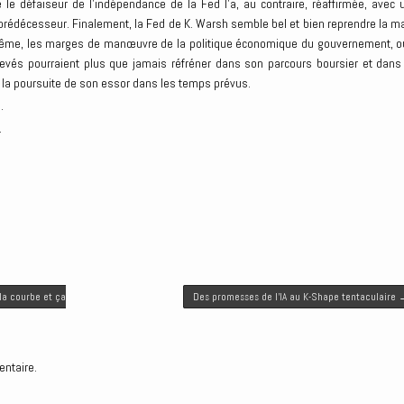
 le défaiseur de l’indépendance de la Fed l’a, au contraire, réaffirmée, avec 
édécesseur. Finalement, la Fed de K. Warsh semble bel et bien reprendre la ma
là même, les marges de manœuvre de la politique économique du gouvernement, o
 élevés pourraient plus que jamais réfréner dans son parcours boursier et dans
 la poursuite de son essor dans les temps prévus.
.
.
 la courbe et ça
Des promesses de l’IA au K-Shape tentaculaire
entaire.