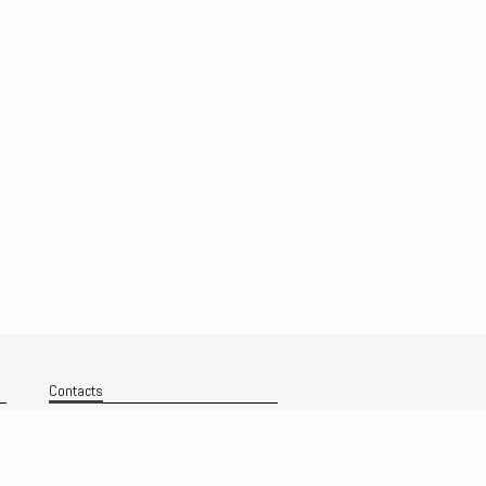
Contacts
Nous contacter
Technique
Politique de confidentialité