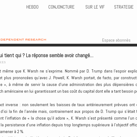
HEBDO
CONJONCTURE
SUR LE VIF
STRATEGIE
Skip to content
Menu
Espace abonnés
ui tient qui ? La réponse semble avoir changé…
RES
nt même que K. Warsh ne s’exprime. Nommé par D. Trump dans l’espoir explic
t plus prononcées qu’avec J. Powell, K. Warsh portait, de facto, par construct
ombe », à même de servir la cause d’une administration des plus dépensières 
ch américaine en lui garantissant un bas coût du capital dont elle a tant besoin p
act inverse : non seulement les baisses de taux antérieurement prévues ont 
’ici la fin de l’année mais, contrairement aux propos de D. Trump qui s’était f
nt l’inflation de « la chose qu’il adore », K. Warsh s’est présenté comme l’un 
la persistance d’une inflation depuis trop longtemps supérieure à l’objectif offici
 ramener à 2 %.