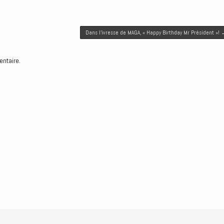
Dans l’ivresse de MAGA, « Happy Birthday Mr Président »!
entaire.