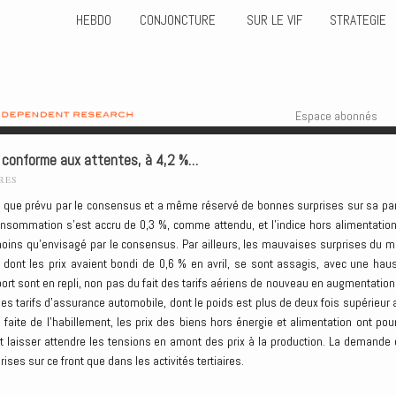
HEBDO
CONJONCTURE
SUR LE VIF
STRATEGIE
Skip to content
Menu
Espace abonnés
est conforme aux attentes, à 4,2 %…
RES
ite que prévu par le consensus et a même réservé de bonnes surprises sur sa par
consommation s’est accru de 0,3 %, comme attendu, et l’indice hors alimentation
oins qu’envisagé par le consensus. Par ailleurs, les mauvaises surprises du m
, dont les prix avaient bondi de 0,6 % en avril, se sont assagis, avec une hau
ort sont en repli, non pas du fait des tarifs aériens de nouveau en augmentation
es tarifs d’assurance automobile, dont le poids est plus de deux fois supérieur 
n faite de l’habillement, les prix des biens hors énergie et alimentation ont pour
it laisser attendre les tensions en amont des prix à la production. La demande 
ses sur ce front que dans les activités tertiaires.