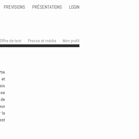
PREVISIONS
PRÉSENTATIONS
LOGIN
Offre de test
Presse et média
Mon profil
tie
 et
ois
sse
 de
aux
 la
est