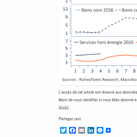
L’accès de cet article est réservé aux abonnés
Merci de vous identifier si vous êtes abonné-e
Accès
Partager ceci :
T
F
E
L
M
w
a
m
i
e