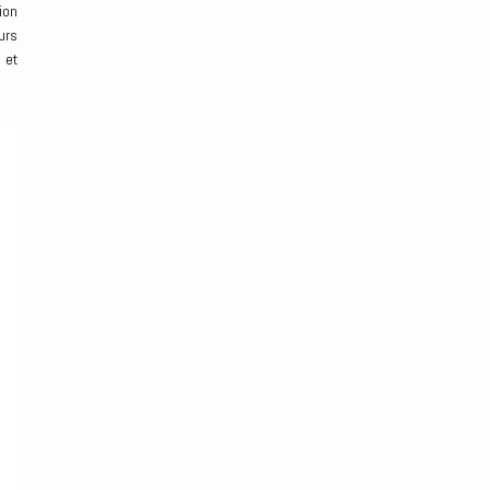
ion
urs
 et