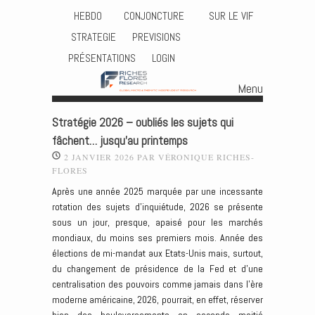
HEBDO
CONJONCTURE
SUR LE VIF
STRATEGIE
PREVISIONS
PRÉSENTATIONS
LOGIN
Menu
Skip to content
Stratégie 2026 – oubliés les sujets qui
fâchent… jusqu’au printemps
2 JANVIER 2026
PAR
VÉRONIQUE RICHES-
FLORES
Après une année 2025 marquée par une incessante
rotation des sujets d’inquiétude, 2026 se présente
sous un jour, presque, apaisé pour les marchés
mondiaux, du moins ses premiers mois. Année des
élections de mi-mandat aux Etats-Unis mais, surtout,
du changement de présidence de la Fed et d’une
centralisation des pouvoirs comme jamais dans l’ère
moderne américaine, 2026, pourrait, en effet, réserver