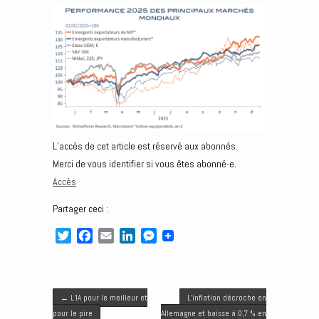
L’accès de cet article est réservé aux abonnés.
Merci de vous identifier si vous êtes abonné-e.
Accès
Partager ceci :
T
F
E
L
M
w
a
m
i
e
i
c
a
n
s
t
e
i
k
s
Post navigation
t
b
l
e
e
←
L’IA pour le meilleur et
L’inflation décroche en
e
o
d
n
pour le pire
Allemagne et baisse à 0,7 % en