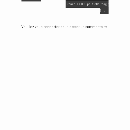
r
o
I
g
France. La BCE peut-elle réagir
k
n
e
?
→
r
Veuillez vous connecter pour laisser un commentaire.