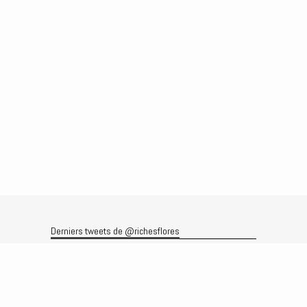
Derniers tweets de @richesflores
Le flux Twitter n’est pas disponible pour le moment.
Rechercher
Recherche