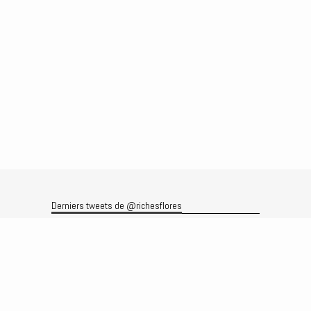
Derniers tweets de @richesflores
Le flux Twitter n’est pas disponible pour le moment.
Rechercher
Recherche
Archives
Archives