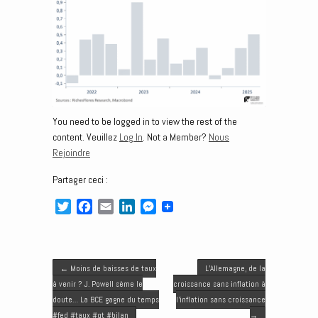
You need to be logged in to view the rest of the
content. Veuillez
Log In
. Not a Member?
Nous
Rejoindre
Partager ceci :
T
F
E
L
M
w
a
m
i
e
i
c
a
n
s
t
e
i
k
s
Post navigation
t
b
l
e
e
←
Moins de baisses de taux
L’Allemagne, de la
e
o
d
n
à venir ? J. Powell sème le
croissance sans inflation à
r
o
I
g
doute… La BCE gagne du temps
l’inflation sans croissance
k
n
e
#fed #taux #qt #bilan
→