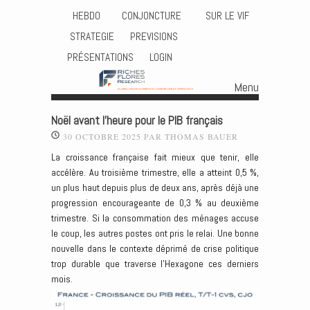
HEBDO
CONJONCTURE
SUR LE VIF
STRATEGIE
PREVISIONS
PRÉSENTATIONS
LOGIN
Menu
Skip to content
Noël avant l’heure pour le PIB français
30 OCTOBRE 2025
PAR
THOMAS BAUER
La croissance française fait mieux que tenir, elle
accélère. Au troisième trimestre, elle a atteint 0,5 %,
un plus haut depuis plus de deux ans, après déjà une
progression encourageante de 0,3 % au deuxième
trimestre. Si la consommation des ménages accuse
le coup, les autres postes ont pris le relai. Une bonne
nouvelle dans le contexte déprimé de crise politique
trop durable que traverse l’Hexagone ces derniers
mois.