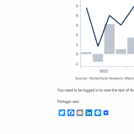
You need to be logged in to view the rest of th
Partager ceci :
T
F
E
L
M
w
a
m
i
e
i
c
a
n
s
t
e
i
k
s