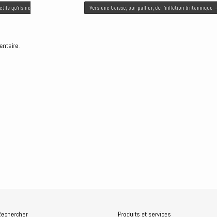
tifs qu’ils ne
Vers une baisse, par pallier, de l’inflation britannique
entaire.
echercher
Produits et services