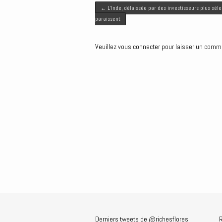
Post navigation
t
b
l
e
e
←
L’Inde, délaissée par des investisseurs plus sélec
e
o
d
n
paraissent
r
o
I
g
k
n
e
Veuillez vous connecter pour laisser un comm
r
Derniers tweets de @richesflores
R