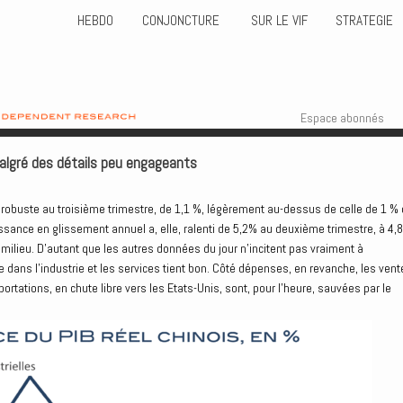
HEBDO
CONJONCTURE
SUR LE VIF
STRATEGIE
Skip to content
Menu
Espace abonnés
malgré des détails peu engageants
s robuste au troisième trimestre, de 1,1 %, légèrement au-dessus de celle de 1 %
ance en glissement annuel a, elle, ralenti de 5,2% au deuxième trimestre, à 4,8
u milieu. D’autant que les autres données du jour n’incitent pas vraiment à
e dans l’industrie et les services tient bon. Côté dépenses, en revanche, les vent
portations, en chute libre vers les Etats-Unis, sont, pour l’heure, sauvées par le