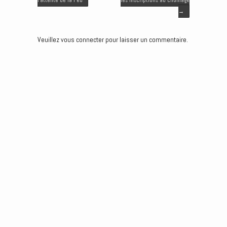
r
o
I
g
k
n
e
→
r
Veuillez vous connecter pour laisser un commentaire.