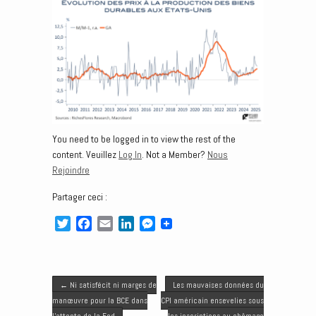
You need to be logged in to view the rest of the
content. Veuillez
Log In
. Not a Member?
Nous
Rejoindre
Partager ceci :
T
F
E
L
M
w
a
m
i
e
i
c
a
n
s
t
e
i
k
s
Post navigation
t
b
l
e
e
←
Ni satisfécit ni marges de
Les mauvaises données du
e
o
d
n
manœuvre pour la BCE dans
CPI américain ensevelies sous
l’attente de la Fed
les inscriptions au chômage