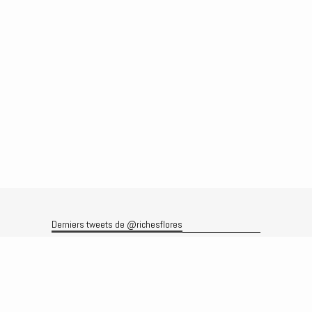
Derniers tweets de @richesflores
Le flux Twitter n’est pas disponible pour le moment.
Rechercher
Recherche
Archives