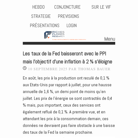
HEBDO
CONJONCTURE
SUR LE VIF
STRATEGIE
PREVISIONS
PRÉSENTATIONS
LOGIN
Menu
Skip to content
Les taux de la Fed baisseront avec le PPI
mais l’objectif d’une inflation à 2 % s’éloigne
10 SEPTEMBRE 2025
PAR
THOMAS BAUER
En août, les prix à la production ont reculé de 0,1 %
aux Etats-Unis par rapport à juillet, pour une hausse
annuelle de 1,6 %, un demi point de moins qu’en
juillet. Les prix de l’énergie se sont contractés de 0,4
% mais, pus important, ceux des services ont
également reflué de 0,1 %. A première vue, et en
attendant les prix à la consommation demain, ces
données ne devraient pas faire obstacle à une baisse
des taux de la Fed la semaine prochaine.