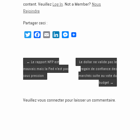
content. Veuillez
Log In
. Not a Member?
Nous
Rejoindre
Partager ceci :
T
F
E
L
M
w
a
m
i
e
i
c
a
n
s
t
e
i
k
s
Post navigation
t
b
l
e
e
←
Le rapport NFP est
Le dollar ne valide pas le
e
o
d
n
mauvais mais la Fed n’est pas
regain de confiance des
r
o
I
g
sous pression
marchés suite au vote du
k
n
e
budget
→
r
Veuillez vous connecter pour laisser un commentaire.