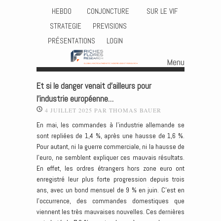
HEBDO
CONJONCTURE
SUR LE VIF
STRATEGIE
PREVISIONS
PRÉSENTATIONS
LOGIN
Menu
Skip to content
Et si le danger venait d’ailleurs pour
l’industrie européenne…
4 JUILLET 2025
PAR
THOMAS BAUER
En mai, les commandes à l’industrie allemande se
sont repliées de 1,4 %, après une hausse de 1,6 %.
Pour autant, ni la guerre commerciale, ni la hausse de
l’euro, ne semblent expliquer ces mauvais résultats.
En effet, les ordres étrangers hors zone euro ont
enregistré leur plus forte progression depuis trois
ans, avec un bond mensuel de 9 % en juin. C’est en
l’occurrence, des commandes domestiques que
viennent les très mauvaises nouvelles. Ces dernières