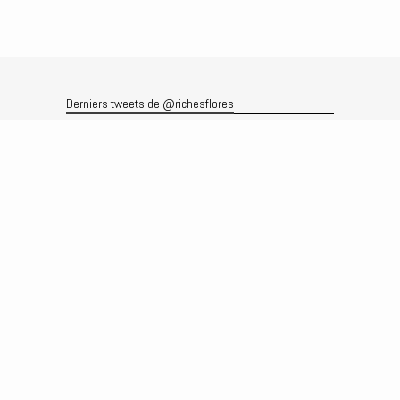
Derniers tweets de @richesflores
Le flux Twitter n’est pas disponible pour le moment.
Rechercher
Recherche
Archives
Archives
Produits et services
Le produit
Recherche
Analyses
Prévisions
Le service
Abonnements