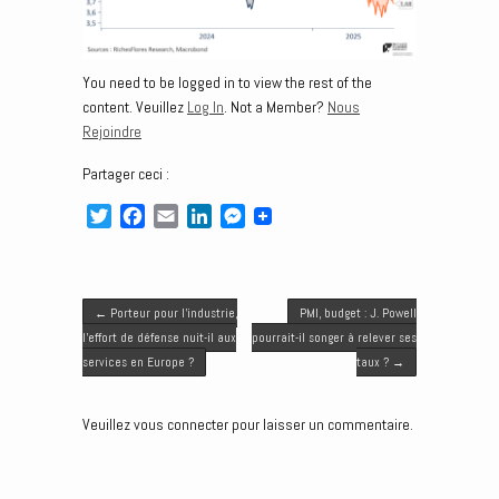
You need to be logged in to view the rest of the
content. Veuillez
Log In
. Not a Member?
Nous
Rejoindre
Partager ceci :
T
F
E
L
M
w
a
m
i
e
i
c
a
n
s
t
e
i
k
s
Post navigation
t
b
l
e
e
←
Porteur pour l’industrie,
PMI, budget : J. Powell
e
o
d
n
l’effort de défense nuit-il aux
pourrait-il songer à relever ses
r
o
I
g
services en Europe ?
taux ?
→
k
n
e
r
Veuillez vous connecter pour laisser un commentaire.