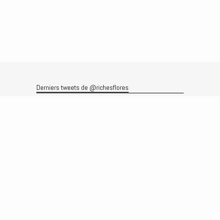
Derniers tweets de @richesflores
Le flux Twitter n’est pas disponible pour le moment.
Rechercher
Recherche
Archives
Archives
Produits et services
Le produit
Recherche
Analyses
Prévisions