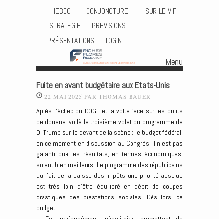
HEBDO
CONJONCTURE
SUR LE VIF
STRATEGIE
PREVISIONS
PRÉSENTATIONS
LOGIN
Menu
Skip to content
Fuite en avant budgétaire aux Etats-Unis
22 MAI 2025
PAR
THOMAS BAUER
Après l’échec du DOGE et la volte-face sur les droits
de douane, voilà le troisième volet du programme de
D. Trump sur le devant de la scène : le budget fédéral,
en ce moment en discussion au Congrès. Il n’est pas
garanti que les résultats, en termes économiques,
soient bien meilleurs. Le programme des républicains
qui fait de la baisse des impôts une priorité absolue
est très loin d’être équilibré en dépit de coupes
drastiques des prestations sociales. Dès lors, ce
budget :
– Est profondément inégalitaire, promettant de