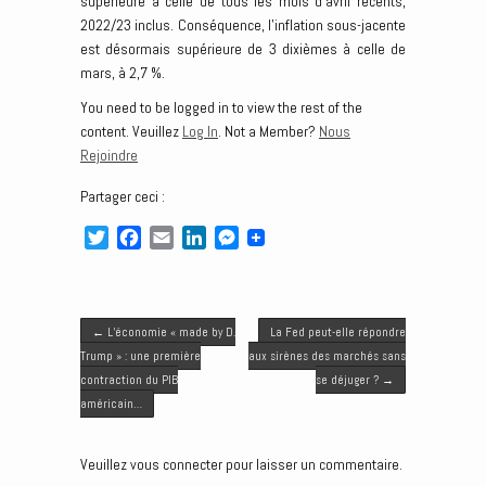
supérieure à celle de tous les mois d’avril récents,
2022/23 inclus. Conséquence, l’inflation sous-jacente
est désormais supérieure de 3 dixièmes à celle de
mars, à 2,7 %.
You need to be logged in to view the rest of the
content. Veuillez
Log In
. Not a Member?
Nous
Rejoindre
Partager ceci :
T
F
E
L
M
w
a
m
i
e
i
c
a
n
s
t
e
i
k
s
Post navigation
t
b
l
e
e
←
L’économie « made by D.
La Fed peut-elle répondre
e
o
d
n
Trump » : une première
aux sirènes des marchés sans
r
o
I
g
contraction du PIB
se déjuger ?
→
k
n
e
américain…
r
Veuillez vous connecter pour laisser un commentaire.