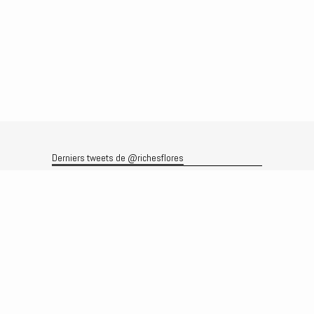
Derniers tweets de @richesflores
Le flux Twitter n’est pas disponible pour le moment.
Rechercher
Recherche
Archives
Archives
Produits et services
Le produit