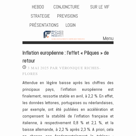
HEBDO
CONJONCTURE
SUR LE VIF
STRATEGIE
PREVISIONS
PRÉSENTATIONS
LOGIN
Menu
Skip to content
Inflation européenne : l’effet « Pâques » de
retour
3 MAI 2025
PAR
VÉRONIQUE RICHES-
FLORES
Attendue en légère baisse après les chiffres des
principaux pays, l’inflation européenne est
finalement, ressortie stable en avril, à 2,2 %. En effet,
les données lettones, portugaises ou néerlandaises,
par exemple, ont été publiées en accélération et
compensent la stabilité de l’inflation française et
italienne, à respectivement 0,8 % et 2,1 %, et la
baisse allemande, à 2,2 % après 2,3 %. A priori, cela