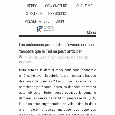
HEBDO
CONJONCTURE
SUR LE VIF
STRATEGIE
PREVISIONS
PRÉSENTATIONS
LOGIN
Menu
Skip to content
Les Américains prennent de l’avance sur une
tempête que la Fed ne peut anticiper
17 AVRIL 2025
PAR
VÉRONIQUE RICHES-
FLORES
Mars sera-t-il le dernier mois sauf pour l’économie
américaine, avant la déferlante promise par la hausse
des droits de douanes ? En tout cas, les Américains
semblent s’y préparer : après les données de ventes
automobiles en forte hausse publiées la semaine
dernière, les ventes de détail ont progressé de 1,4 %,
leur plus forte augmentation en valeur depuis deux
ans, malgré la baisse marquée des dépenses