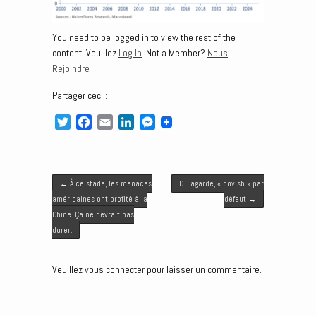
You need to be logged in to view the rest of the
content. Veuillez
Log In
. Not a Member?
Nous
Rejoindre
Partager ceci :
T
F
E
L
M
w
a
m
i
e
i
c
a
n
s
t
e
i
k
s
Post navigation
t
b
l
e
e
←
À ce stade, les menaces
C. Lagarde, « dovish » par
e
o
d
n
américaines ont profité à la
défaut
→
r
o
I
g
Chine. Ça ne devrait pas
k
n
e
durer.
r
Veuillez vous connecter pour laisser un commentaire.