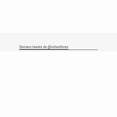
Derniers tweets de @richesflores
Le flux Twitter n’est pas disponible pour le moment.
Rechercher
Recherche
Archives
Archives
Produits et services
Le produit
Recherche
Analyses
Prévisions