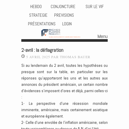
HEBDO
CONJONCTURE
SUR LE VIF
STRATEGIE
PREVISIONS
PRÉSENTATIONS
LOGIN
Menu
Skip to content
2-avril : la déflagration
5 AVRIL 2025
PAR
THOMAS BAUER
Si au lendemain du 2 avril, toutes les hypothèses ou
presque sont sur la table, en particulier sur les
réponses qu’apporteront les uns et les autres aux
annonces du président américain, un certain nombre
d’évidences s’imposent d’ores et déjà, parmi celles-ci
:
1- La perspective d’une récession mondiale
imminente, américaine, mais certainement asiatique
et européenne également.
2- Celle d’une envolée de l’inflation américaine, selon
toute vraisemblance au-dessus de 5 % d’ici l’été.