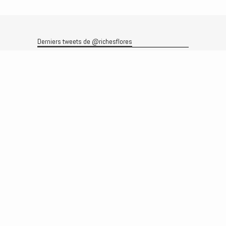
Derniers tweets de @richesflores
Le flux Twitter n’est pas disponible pour le moment.
Rechercher
Recherche
Archives
Archives
Produits et services
Le produit
Recherche
Analyses
Prévisions
Le service
Abonnements
Commissions de courtage