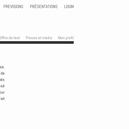
PREVISIONS
PRÉSENTATIONS
LOGIN
Offre de test
Presse et média
Mon profil
se,
 de
iés
ssé
our
ait