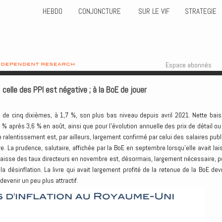
HEBDO
CONJONCTURE
SUR LE VIF
STRATEGIE
Skip to content
Menu
Espace abonnés
 celle des PPI est négative ; à la BoE de jouer
lé de cinq dixièmes, à 1,7 %, son plus bas niveau depuis avril 2021. Nette bais
2 % après 3,6 % en août, ainsi que pour l’évolution annuelle des prix de détail ou
e ralentissement est, par ailleurs, largement confirmé par celui des salaires publ
re. La prudence, salutaire, affichée par la BoE en septembre lorsqu’elle avait lai
 baisse des taux directeurs en novembre est, désormais, largement nécessaire, p
a désinflation. La livre qui avait largement profité de la retenue de la BoE devr
devenir un peu plus attractif.