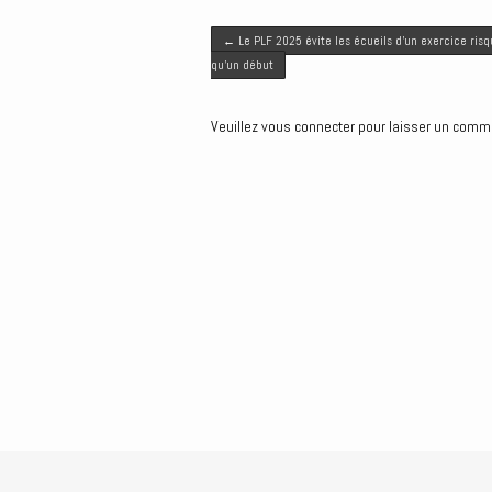
t
e
i
k
s
Post navigation
t
b
l
e
e
←
Le PLF 2025 évite les écueils d’un exercice risq
e
o
d
n
qu’un début
r
o
I
g
k
n
e
Veuillez vous connecter pour laisser un comm
r