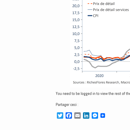
You need to be logged in to view the rest of th
Partager ceci :
T
F
E
L
M
w
a
m
i
e
i
c
a
n
s