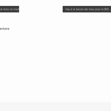
ué mais ce n’est
Cap à la baisse des taux pour la BCE
entaire.