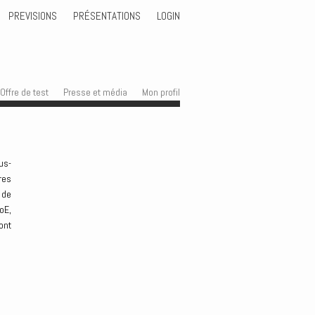
PREVISIONS
PRÉSENTATIONS
LOGIN
Offre de test
Presse et média
Mon profil
us-
res
 de
oE,
ont