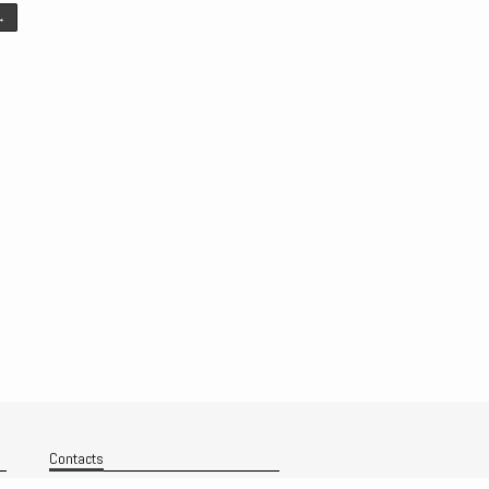
→
Contacts
Nous contacter