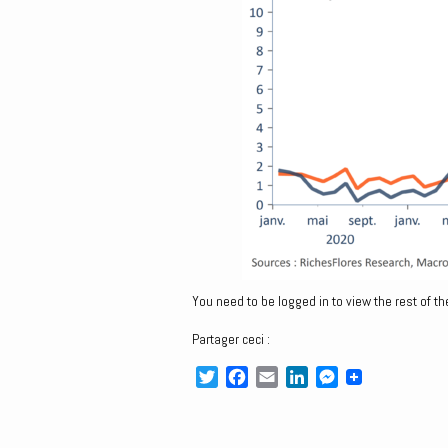
You need to be logged in to view the rest of th
Partager ceci :
T
F
E
L
M
w
a
m
i
e
i
c
a
n
s
t
e
i
k
s