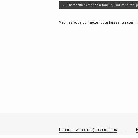
Post navigation
t
b
l
e
e
←
L’immobilier américain tangue, l’industrie récu
e
o
d
n
r
o
I
g
Veuillez vous connecter pour laisser un comm
k
n
e
r
Derniers tweets de @richesflores
R
Le flux Twitter n’est pas disponible