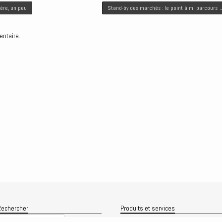
père, un peu
Stand-by des marchés : le point à mi parcours
entaire.
echercher
Produits et services
Recherche
Le produit