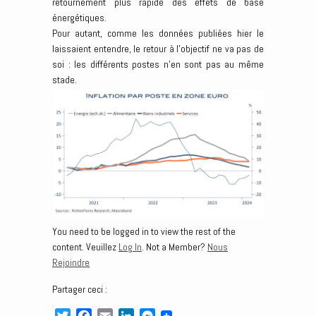
retournement plus rapide des effets de base
énergétiques.
Pour autant, comme les données publiées hier le
laissaient entendre, le retour à l’objectif ne va pas de
soi : les différents postes n’en sont pas au même
stade.
You need to be logged in to view the rest of the
content. Veuillez
Log In
. Not a Member?
Nous
Rejoindre
Partager ceci :
T
F
E
L
M