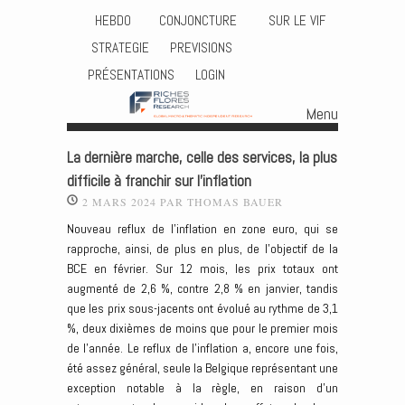
HEBDO
CONJONCTURE
SUR LE VIF
STRATEGIE
PREVISIONS
PRÉSENTATIONS
LOGIN
Menu
Skip to content
La dernière marche, celle des services, la plus
difficile à franchir sur l’inflation
2 MARS 2024
PAR
THOMAS BAUER
Nouveau reflux de l’inflation en zone euro, qui se
rapproche, ainsi, de plus en plus, de l’objectif de la
BCE en février. Sur 12 mois, les prix totaux ont
augmenté de 2,6 %, contre 2,8 % en janvier, tandis
que les prix sous-jacents ont évolué au rythme de 3,1
%, deux dixièmes de moins que pour le premier mois
de l’année. Le reflux de l’inflation a, encore une fois,
été assez général, seule la Belgique représentant une
exception notable à la règle, en raison d’un