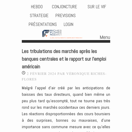
HEBDO
CONJONCTURE
SUR LE VIF
STRATEGIE
PREVISIONS
PRÉSENTATIONS
LOGIN
Menu
Skip to content
Les tribulations des marchés après les
banques centrales et le rapport sur l’emploi
américain
2 FÉVRIER 2024
PAR
VÉRONIQUE RICHES-
FLORES
Malgré l’appel d’air créé par les anticipations de
baisses des taux directeurs, quand bien même un
peu plus tard qu’escompté, tout ne tourne pas très
rond sur les marchés occidentaux ces derniers jours.
Les réactions disproportionnées des cours boursiers
à des surprises, bonnes ou mauvaises, d’une
importance sans commune mesure avec ce qu’elles