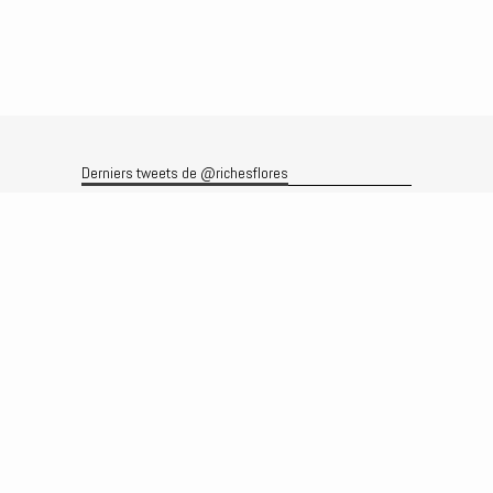
Derniers tweets de @richesflores
Le flux Twitter n’est pas disponible pour le moment.
Rechercher
Recherche
Archives
Archives
Produits et services
Le produit
Recherche
Analyses
Prévisions
Le service