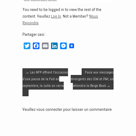
You need to be logged in to view the rest of the
content. Veuillez
Log In
. Not a Member?
Nous
Rejoindre
Partager ceci :
T
F
E
L
M
w
a
m
i
e
i
c
a
n
s
t
e
i
k
s
Post navigation
t
b
l
e
e
←
Les NFP offrent l’occasion
Face aux messages
e
o
d
n
d’une pause de la Fed en
divergents des ISM et PMI, on
r
o
I
g
septembre, la suite on verra
attendra le Beige Book
→
k
n
e
r
Veuillez vous connecter pour laisser un commentaire.