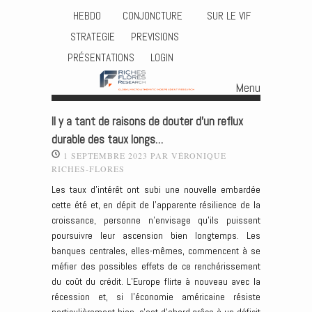
HEBDO
CONJONCTURE
SUR LE VIF
STRATEGIE
PREVISIONS
PRÉSENTATIONS
LOGIN
Menu
Skip to content
Il y a tant de raisons de douter d’un reflux
durable des taux longs…
1 SEPTEMBRE 2023
PAR
VÉRONIQUE
RICHES-FLORES
Les taux d’intérêt ont subi une nouvelle embardée
cette été et, en dépit de l’apparente résilience de la
croissance, personne n’envisage qu’ils puissent
poursuivre leur ascension bien longtemps. Les
banques centrales, elles-mêmes, commencent à se
méfier des possibles effets de ce renchérissement
du coût du crédit. L’Europe flirte à nouveau avec la
récession et, si l’économie américaine résiste