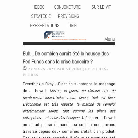
HEBDO
CONJONCTURE
SUR LE VIF
STRATEGIE
PREVISIONS
PRÉSENTATIONS
LOGIN
Menu
Skip to content
Euh… De combien aurait été la hausse des
Fed Funds sans la crise bancaire ?
23 MARS 2023
PAR
VÉRONIQUE RICHES-
FLORES
Everything’s Okay ! C’est en substance le message
de J. Powell.
Certes, la guerre en Ukraine crée de
nombreuses incertitudes mais, sinon, tout va bien.
L’économie est très robuste, le marché de l’emploi
extrêmement solide, tout comme les bilans des
entreprises… et ceux des banques
. A écouter J. Powell
on aurait pu se demander si ce que nous avons
traversé depuis deux semaines s’était bien produit.