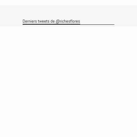
Derniers tweets de @richesflores
Le flux Twitter n’est pas disponible pour le moment.
Rechercher
Recherche
Archives
Archives
Produits et services
Le produit
Recherche
Analyses
Prévisions
Le service
Abonnements
Commissions de courtage
Véronique Riches-Flores