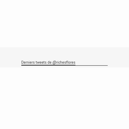
Derniers tweets de @richesflores
Le flux Twitter n’est pas disponible pour le moment.
Rechercher
Recherche
Archives
Archives
Produits et services
Le produit
Recherche