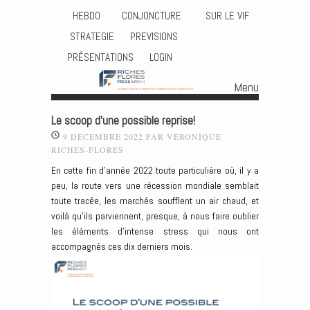
HEBDO
CONJONCTURE
SUR LE VIF
STRATEGIE
PREVISIONS
PRÉSENTATIONS
LOGIN
Menu
Skip to content
Le scoop d’une possible reprise!
9 DÉCEMBRE 2022
PAR
VÉRONIQUE
RICHES-FLORES
En cette fin d’année 2022 toute particulière où, il y a
peu, la route vers une récession mondiale semblait
toute tracée, les marchés soufflent un air chaud, et
voilà qu’ils parviennent, presque, à nous faire oublier
les éléments d’intense stress qui nous ont
accompagnés ces dix derniers mois.