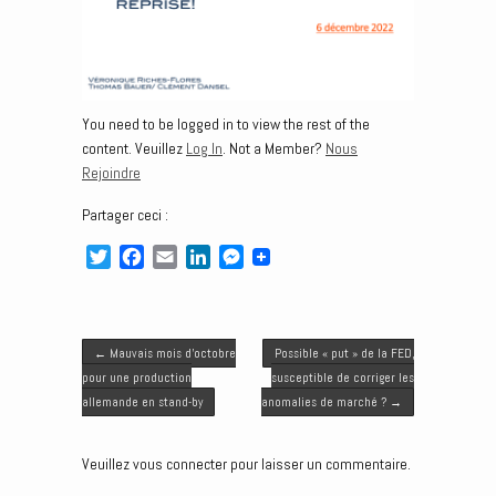
You need to be logged in to view the rest of the
content. Veuillez
Log In
. Not a Member?
Nous
Rejoindre
Partager ceci :
T
F
E
L
M
w
a
m
i
e
i
c
a
n
s
t
e
i
k
s
Post navigation
t
b
l
e
e
←
Mauvais mois d’octobre
Possible « put » de la FED,
e
o
d
n
pour une production
susceptible de corriger les
r
o
I
g
allemande en stand-by
anomalies de marché ?
→
k
n
e
r
Veuillez vous connecter pour laisser un commentaire.