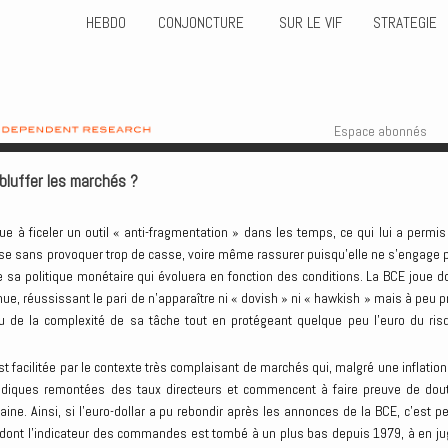
HEBDO
CONJONCTURE
SUR LE VIF
STRATEGIE
Skip to content
Menu
Espace abonnés
bluffer les marchés ?
nue à ficeler un outil « anti-fragmentation » dans les temps, ce qui lui a permis
base sans provoquer trop de casse, voire même rassurer puisqu’elle ne s’engage 
sa politique monétaire qui évoluera en fonction des conditions. La BCE joue d
enue, réussissant le pari de n’apparaître ni « dovish » ni « hawkish » mais à peu p
nu de la complexité de sa tâche tout en protégeant quelque peu l’euro du ris
facilitée par le contexte très complaisant de marchés qui, malgré une inflation
odiques remontées des taux directeurs et commencent à faire preuve de dou
ine. Ainsi, si l’euro-dollar a pu rebondir après les annonces de la BCE, c’est pe
d, dont l’indicateur des commandes est tombé à un plus bas depuis 1979, à en ju