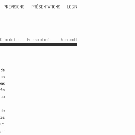
PREVISIONS
PRÉSENTATIONS
LOGIN
Offre de test
Presse et média
Mon profil
 de
pas
onc
rès
que
 de
tes
ut-
ger