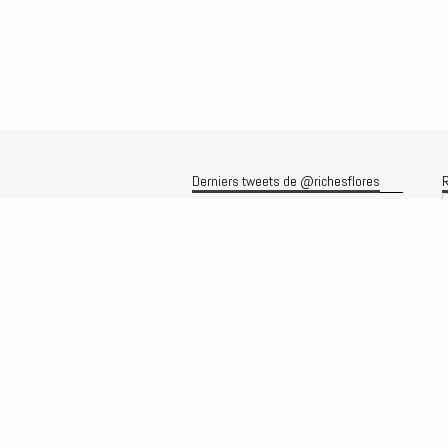
Derniers tweets de @richesflores
R
Le flux Twitter n’est pas disponible
pour le moment.
A
A