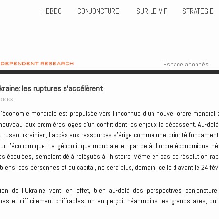
HEBDO
CONJONCTURE
SUR LE VIF
STRATEGIE
Skip to content
Menu
Espace abonnés
kraine: les ruptures s’accélèrent
LORES
 l’économie mondiale est propulsée vers l’inconnue d’un nouvel ordre mondial 
 nouveau, aux premières loges d’un conflit dont les enjeux la dépassent. Au-delà
it russo-ukrainien, l’accès aux ressources s’érige comme une priorité fondament
 sur l’économique. La géopolitique mondiale et, par-delà, l’ordre économique né
es écoulées, semblent déjà relégués à l’histoire. Même en cas de résolution rap
 biens, des personnes et du capital, ne sera plus, demain, celle d’avant le 24 févr
n de l’Ukraine vont, en effet, bien au-delà des perspectives conjoncturel
nes et difficilement chiffrables, on en perçoit néanmoins les grands axes, qui