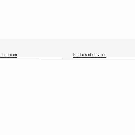
echercher
Produits et services
Recherche
Le produit
Recherche
rchives
Analyses
rchives
Prévisions
Le service
Abonnements
Commissions de courtage
Véronique Riches-Flores
Biographie