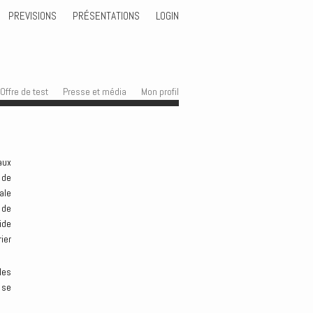
PREVISIONS
PRÉSENTATIONS
LOGIN
Offre de test
Presse et média
Mon profil
aux
 de
ale
 de
ide
ier
les
 se