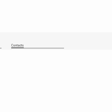
Contacts
Nous contacter
Technique
Politique de confidentialité