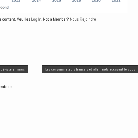
e content. Veuillez
Log In
. Not a Member?
Nous Rejoindre
 dévisse en mars
Les consommateurs français et allemands accusent le coup
entaire.