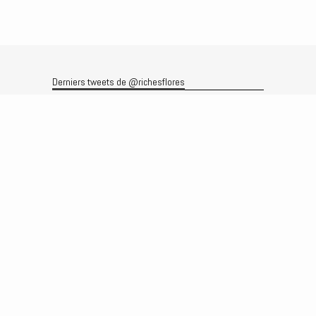
Derniers tweets de @richesflores
Le flux Twitter n’est pas disponible pour le moment.
Rechercher
Recherche
Archives
Archives
Produits et services
Le produit
Recherche
Analyses
Prévisions
Le service
Abonnements