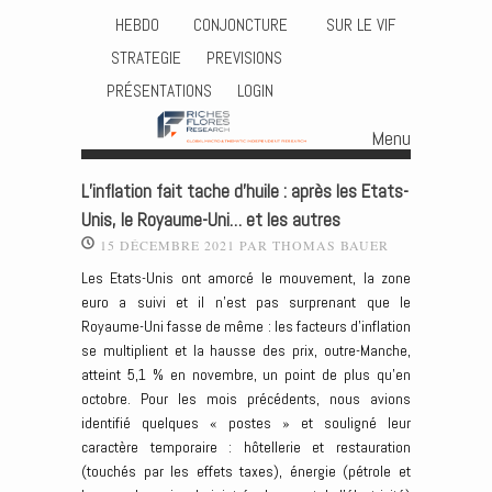
HEBDO
CONJONCTURE
SUR LE VIF
STRATEGIE
PREVISIONS
PRÉSENTATIONS
LOGIN
Menu
Skip to content
L’inflation fait tache d’huile : après les Etats-
Unis, le Royaume-Uni… et les autres
15 DÉCEMBRE 2021
PAR
THOMAS BAUER
Les Etats-Unis ont amorcé le mouvement, la zone
euro a suivi et il n’est pas surprenant que le
Royaume-Uni fasse de même : les facteurs d’inflation
se multiplient et la hausse des prix, outre-Manche,
atteint 5,1 % en novembre, un point de plus qu’en
octobre. Pour les mois précédents, nous avions
identifié quelques « postes » et souligné leur
caractère temporaire : hôtellerie et restauration
(touchés par les effets taxes), énergie (pétrole et