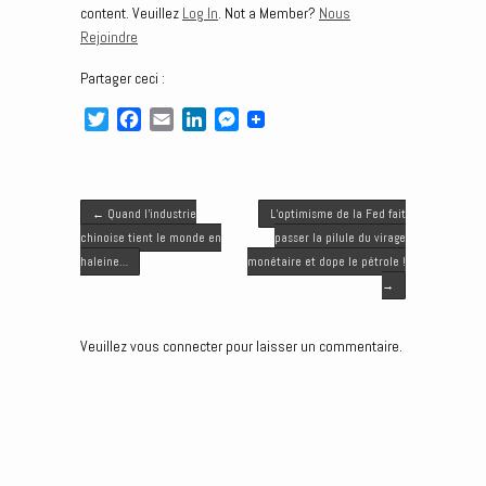
content. Veuillez
Log In
. Not a Member?
Nous
Rejoindre
Partager ceci :
T
F
E
L
M
w
a
m
i
e
i
c
a
n
s
t
e
i
k
s
Post navigation
t
b
l
e
e
←
Quand l’industrie
L’optimisme de la Fed fait
e
o
d
n
chinoise tient le monde en
passer la pilule du virage
r
o
I
g
haleine…
monétaire et dope le pétrole !
k
n
e
→
r
Veuillez vous connecter pour laisser un commentaire.