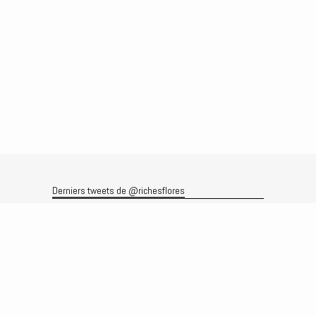
Derniers tweets de @richesflores
Le flux Twitter n’est pas disponible pour le moment.
Rechercher
Recherche
Archives
Archives