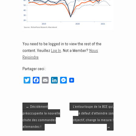
You need to be logged in to view the rest of the
content. Veuillez
Log In
. Not a Member?
Nous
Rejoindre
Partager ceci :
T
F
E
L
M
w
a
m
i
e
i
c
a
n
s
t
e
i
k
s
Post navigation
t
b
l
e
e
←
Décidément
L’entourloupe de la BCE qui,
e
o
d
n
préoccupante la nouvelle
à défaut d’atteindre son
r
o
I
g
chute des commandes
objectif, change la mesure !
k
n
e
allemandes !
→
r