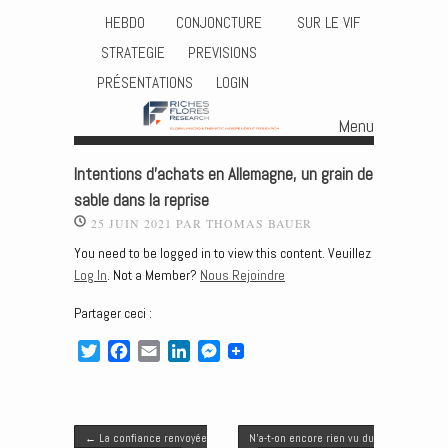
HEBDO
CONJONCTURE
SUR LE VIF
STRATEGIE
PREVISIONS
PRÉSENTATIONS
LOGIN
Menu
Skip to content
Intentions d’achats en Allemagne, un grain de
sable dans la reprise
25 JUIN 2021
PAR
THOMAS BAUER
You need to be logged in to view this content. Veuillez
Log In
. Not a Member?
Nous Rejoindre
Partager ceci :
T
F
E
L
M
w
a
m
i
e
i
c
a
n
s
t
e
i
k
s
Post navigation
t
b
l
e
e
←
La confiance renvoyée
N’a-t-on encore rien vu du