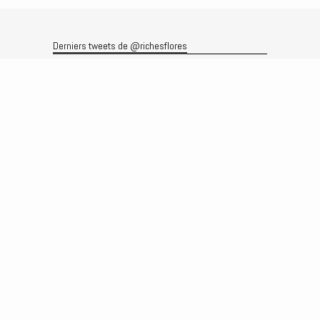
Derniers tweets de @richesflores
Le flux Twitter n’est pas disponible pour le moment.
Rechercher
Recherche
Archives
Archives
Produits et services
Le produit
Recherche
Analyses
Prévisions
Le service
Abonnements
Commissions de courtage
Véronique Riches-Flores