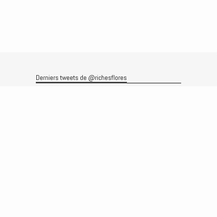
Derniers tweets de @richesflores
Le flux Twitter n’est pas disponible pour le moment.
Rechercher
Recherche
Archives
Archives
Produits et services
Le produit
Recherche
Analyses
Prévisions