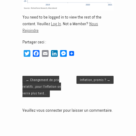
You need to be logged in to view the rest of the
content. Veuillez
Log In
. Not a Member?
Nous
Rejoindre
Partager ceci :
T
F
E
L
M
w
a
m
i
e
i
c
a
n
s
t
e
i
k
s
Post navigation
t
b
l
e
e
←
Changement de prix
Inflation, promis ?
→
e
o
d
n
relatifs ; pour l’inflation on
r
o
I
g
verra plus tard…
k
n
e
r
Veuillez vous connecter pour laisser un commentaire.