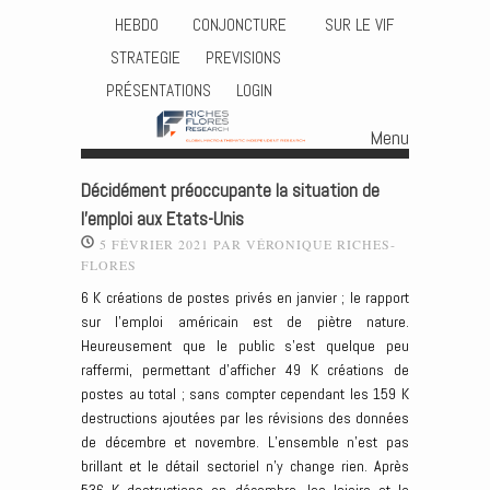
HEBDO
CONJONCTURE
SUR LE VIF
STRATEGIE
PREVISIONS
PRÉSENTATIONS
LOGIN
Menu
Skip to content
Décidément préoccupante la situation de
l’emploi aux Etats-Unis
5 FÉVRIER 2021
PAR
VÉRONIQUE RICHES-
FLORES
6 K créations de postes privés en janvier ; le rapport
sur l’emploi américain est de piètre nature.
Heureusement que le public s’est quelque peu
raffermi, permettant d’afficher 49 K créations de
postes au total ; sans compter cependant les 159 K
destructions ajoutées par les révisions des données
de décembre et novembre. L’ensemble n’est pas
brillant et le détail sectoriel n’y change rien. Après