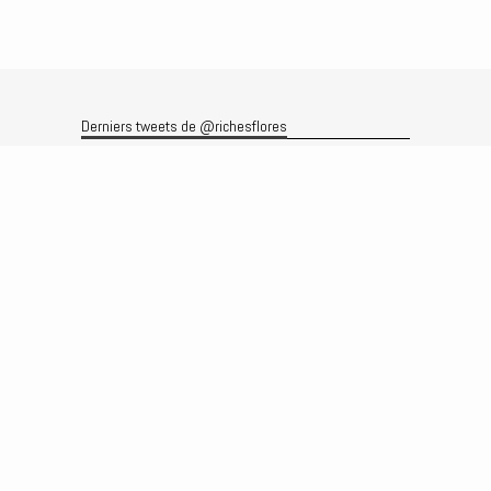
Derniers tweets de @richesflores
Le flux Twitter n’est pas disponible pour le moment.
Rechercher
Recherche
Archives
Archives
Produits et services
Le produit
Recherche
Analyses
Prévisions
Le service
Abonnements