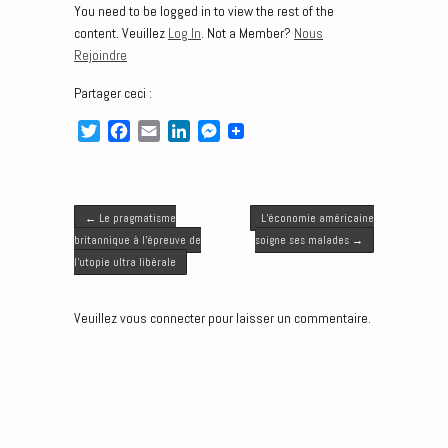
You need to be logged in to view the rest of the
content. Veuillez
Log In
. Not a Member?
Nous
Rejoindre
Partager ceci :
T
F
E
L
M
w
a
m
i
e
i
c
a
n
s
t
e
i
k
s
Post navigation
t
b
l
e
e
←
Le pragmatisme
L’économie américaine
e
o
d
n
britannique à l’épreuve de
soigne ses malades
→
r
o
I
g
l’utopie ultra libérale
k
n
e
r
Veuillez vous connecter pour laisser un commentaire.