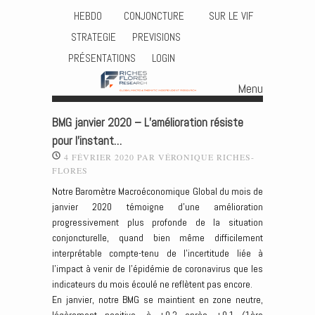
HEBDO
CONJONCTURE
SUR LE VIF
STRATEGIE
PREVISIONS
PRÉSENTATIONS
LOGIN
Menu
Skip to content
BMG janvier 2020 – L’amélioration résiste
pour l’instant…
4 FÉVRIER 2020
PAR
VÉRONIQUE RICHES-
FLORES
Notre Baromètre Macroéconomique Global du mois de
janvier 2020 témoigne d’une amélioration
progressivement plus profonde de la situation
conjoncturelle, quand bien même difficilement
interprétable compte-tenu de l’incertitude liée à
l’impact à venir de l’épidémie de coronavirus que les
indicateurs du mois écoulé ne reflètent pas encore.
En janvier, notre BMG se maintient en zone neutre,