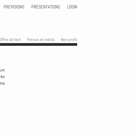
PREVISIONS
PRÉSENTATIONS
LOGIN
Offre de test
Presse et média
Mon profil
tum
rès
tre