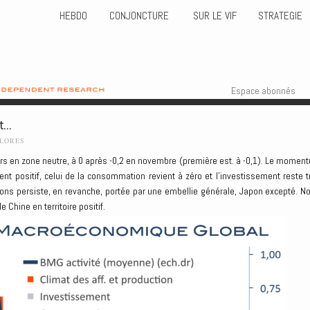
HEBDO
CONJONCTURE
SUR LE VIF
STRATEGIE
Skip to content
Menu
Espace abonnés
rt…
FLORES
jours en zone neutre, à 0 après -0,2 en novembre (première est. à -0,1). Le momen
nt positif, celui de la consommation revient à zéro et l’investissement reste t
ions persiste, en revanche, portée par une embellie générale, Japon excepté. No
e Chine en territoire positif.