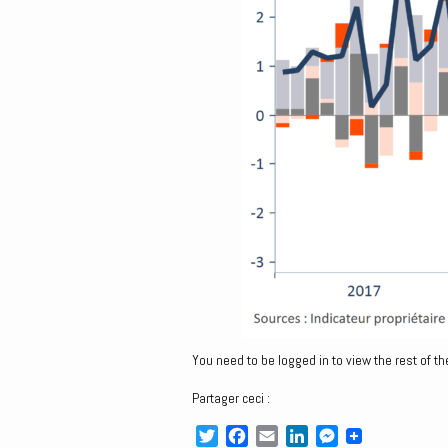
You need to be logged in to view the rest of th
Partager ceci :
T
F
E
L
M