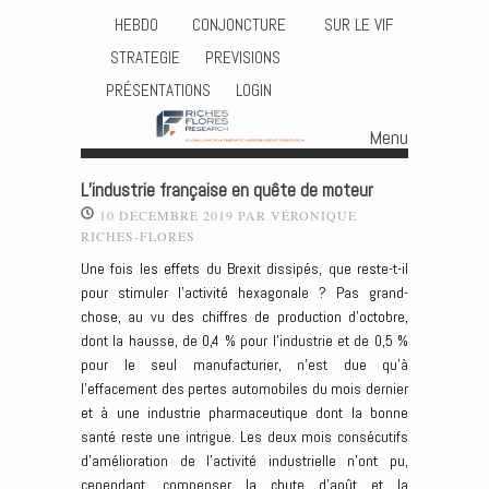
HEBDO
CONJONCTURE
SUR LE VIF
STRATEGIE
PREVISIONS
PRÉSENTATIONS
LOGIN
Menu
Skip to content
L’industrie française en quête de moteur
10 DÉCEMBRE 2019
PAR
VÉRONIQUE
RICHES-FLORES
Une fois les effets du Brexit dissipés, que reste-t-il
pour stimuler l’activité hexagonale ? Pas grand-
chose, au vu des chiffres de production d’octobre,
dont la hausse, de 0,4 % pour l’industrie et de 0,5 %
pour le seul manufacturier, n’est due qu’à
l’effacement des pertes automobiles du mois dernier
et à une industrie pharmaceutique dont la bonne
santé reste une intrigue. Les deux mois consécutifs
d’amélioration de l’activité industrielle n’ont pu,
cependant, compenser la chute d’août et la