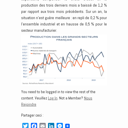
production des trois derniers mois a baissé de 1,2 %
par rapport aux trois mois précédents. Sur un an, la
situation n’est guère meilleure : en repli de 0,2 % pour
l’ensemble industriel et en hausse de 0,5 % pour le
secteur manufacturier.
You need to be logged in to view the rest of the
content. Veuillez
Log In
. Not a Member?
Nous
Rejoindre
Partager ceci :
T
F
E
L
M