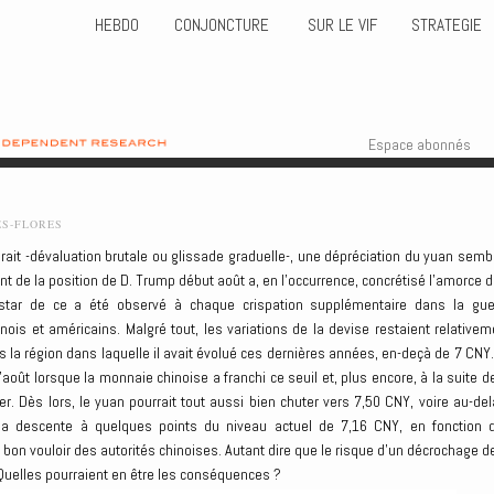
HEBDO
CONJONCTURE
SUR LE VIF
STRATEGIE
Skip to content
Menu
Espace abonnés
ES-FLORES
ait -dévaluation brutale ou glissade graduelle-, une dépréciation du yuan sembl
t de la position de D. Trump début août a, en l’occurrence, concrétisé l’amorce d
instar de ce a été observé à chaque crispation supplémentaire dans la gue
nois et américains. Malgré tout, les variations de la devise restaient relativem
s la région dans laquelle il avait évolué ces dernières années, en-deçà de 7 CNY.
oût lorsque la monnaie chinoise a franchi ce seuil et, plus encore, à la suite de
r. Dès lors, le yuan pourrait tout aussi bien chuter vers 7,50 CNY, voire au-del
sa descente à quelques points du niveau actuel de 7,16 CNY, en fonction 
bon vouloir des autorités chinoises. Autant dire que le risque d’un décrochage de
 Quelles pourraient en être les conséquences ?