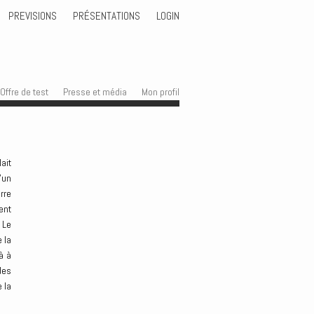
PREVISIONS
PRÉSENTATIONS
LOGIN
Offre de test
Presse et média
Mon profil
ait
’un
rre
ent
 Le
 la
à à
des
 la