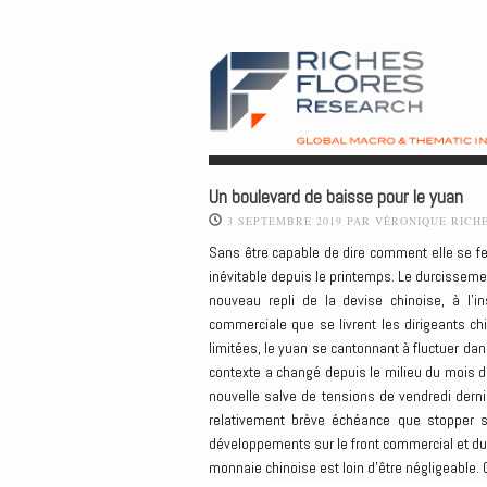
Un boulevard de baisse pour le yuan
3 SEPTEMBRE 2019
PAR
VÉRONIQUE RICH
Sans être capable de dire comment elle se fer
inévitable depuis le printemps. Le durcissemen
nouveau repli de la devise chinoise, à l’
commerciale que se livrent les dirigeants chi
limitées, le yuan se cantonnant à fluctuer dan
contexte a changé depuis le milieu du mois d’a
nouvelle salve de tensions de vendredi dernie
relativement brève échéance que stopper 
développements sur le front commercial et du 
monnaie chinoise est loin d’être négligeable.