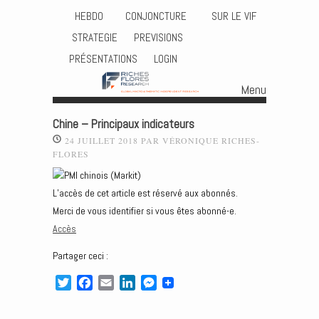
HEBDO
CONJONCTURE
SUR LE VIF
STRATEGIE
PREVISIONS
PRÉSENTATIONS
LOGIN
Menu
Skip to content
Chine – Principaux indicateurs
24 JUILLET 2018
PAR
VÉRONIQUE RICHES-
FLORES
L’accès de cet article est réservé aux abonnés.
Merci de vous identifier si vous êtes abonné-e.
Accès
Partager ceci :
T
F
E
L
M
w
a
m
i
e
i
c
a
n
s