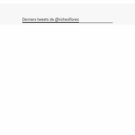
Derniers tweets de @richesflores
Le flux Twitter n’est pas disponible pour le moment.
Rechercher
Recherche
Archives
Archives
Produits et services
Le produit
Recherche
Analyses
Prévisions
Le service
Abonnements
Commissions de courtage
Véronique Riches-Flores