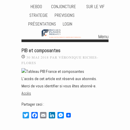
HEBDO
CONJONCTURE
SUR LE VIF
STRATEGIE
PREVISIONS
PRÉSENTATIONS
LOGIN
Menu
Skip to content
PIB et composantes
30 MAI 2018
PAR
VÉRONIQUE RICHES-
FLORES
L’accès de cet article est réservé aux abonnés.
Merci de vous identifier si vous êtes abonné-e.
Accès
Partager ceci :
T
F
E
L
M
w
a
m
i
e
i
c
a
n
s