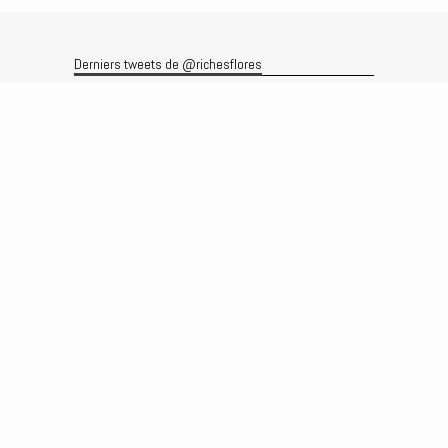
Derniers tweets de @richesflores
Le flux Twitter n’est pas disponible pour le moment.
Rechercher
Recherche
Archives
Archives
Produits et services
Le produit
Recherche
Analyses
Prévisions
Le service
Abonnements
Commissions de courtage
Véronique Riches-Flores