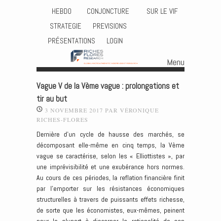
HEBDO
CONJONCTURE
SUR LE VIF
STRATEGIE
PREVISIONS
PRÉSENTATIONS
LOGIN
Menu
Skip to content
Vague V de la Vème vague : prolongations et
tir au but
3 NOVEMBRE 2017
PAR
VÉRONIQUE
RICHES-FLORES
Dernière d’un cycle de hausse des marchés, se
décomposant elle-même en cinq temps, la Vème
vague se caractérise, selon les « Elliottistes », par
une imprévisibilité et une exubérance hors normes.
Au cours de ces périodes, la reflation financière finit
par l’emporter sur les résistances économiques
structurelles à travers de puissants effets richesse,
de sorte que les économistes, eux-mêmes, peinent