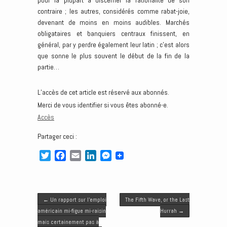
pour la plupart à discerner la rationalité de son
contraire ; les autres, considérés comme rabat-joie,
devenant de moins en moins audibles. Marchés
obligataires et banquiers centraux finissent, en
général, par y perdre également leur latin ; c’est alors
que sonne le plus souvent le début de la fin de la
partie…
L’accès de cet article est réservé aux abonnés.
Merci de vous identifier si vous êtes abonné-e.
Accès
Partager ceci :
T
F
E
L
M
w
a
m
i
e
i
c
a
n
s
t
e
i
k
s
Post navigation
t
b
l
e
e
←
Un rapport sur l’emploi
The Fifth Wave, or the Last
e
o
d
n
américain mi-figue mi-raisin
Hurrah
→
r
o
I
g
mais certainement pas à