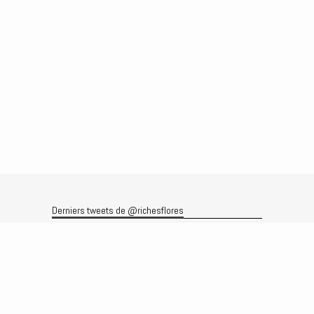
Derniers tweets de @richesflores
Le flux Twitter n’est pas disponible pour le moment.
Rechercher
Recherche
Archives
Archives