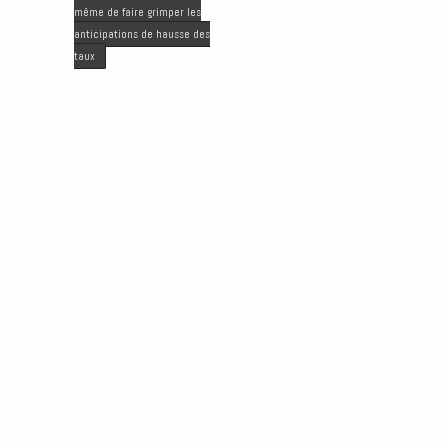
k
n
e
même de faire grimper les
r
anticipations de hausse des
taux