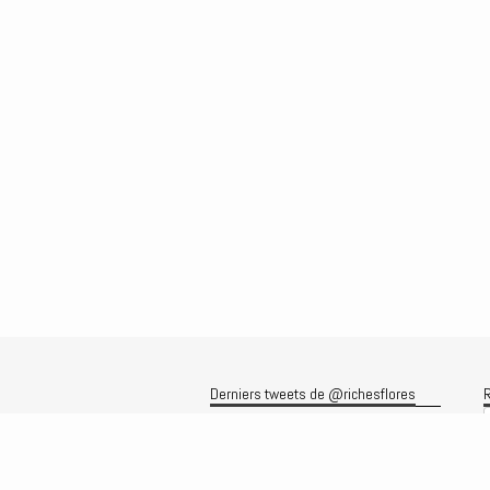
Derniers tweets de @richesflores
R
Le flux Twitter n’est pas disponible
pour le moment.
A
A