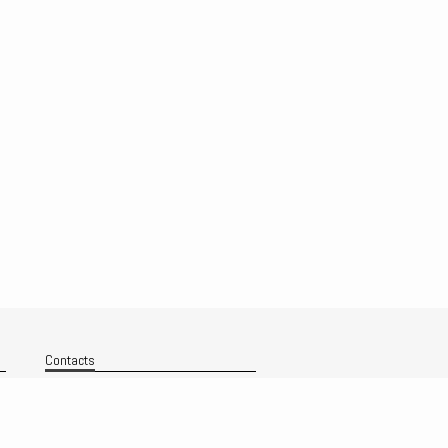
Contacts
Nous contacter
Technique
Politique de confidentialité