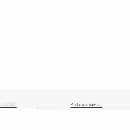
echercher
Produits et services
Recherche
Le produit
Recherche
rchives
Analyses
rchives