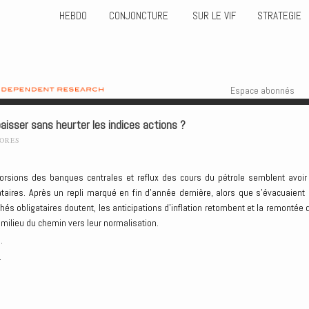
HEBDO
CONJONCTURE
SUR LE VIF
STRATEGIE
Skip to content
Menu
Espace abonnés
aisser sans heurter les indices actions ?
LORES
ntorsions des banques centrales et reflux des cours du pétrole semblent avoir
taires. Après un repli marqué en fin d’année dernière, alors que s’évacuaient 
és obligataires doutent, les anticipations d’inflation retombent et la remontée 
 milieu du chemin vers leur normalisation.
.
.