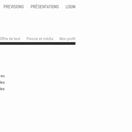
PREVISIONS
PRÉSENTATIONS
LOGIN
Offre de test
Presse et média
Mon profil
 eu
les
des