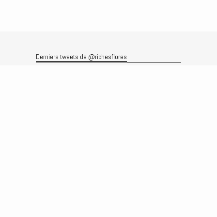
Derniers tweets de @richesflores
Le flux Twitter n’est pas disponible pour le moment.
Rechercher
Recherche
Archives
Archives
Produits et services
Le produit
Recherche
Analyses
Prévisions
Le service
Abonnements