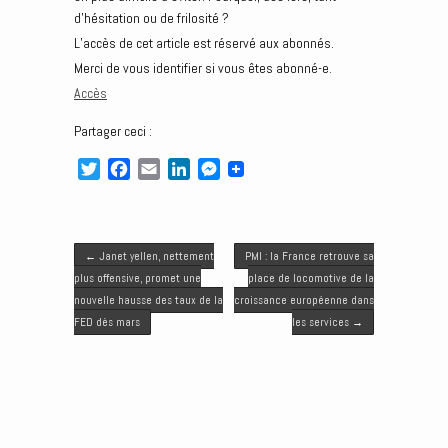
d’hésitation ou de frilosité ?
L’accès de cet article est réservé aux abonnés.
Merci de vous identifier si vous êtes abonné-e.
Accès
Partager ceci :
T
F
E
L
M
w
a
m
i
e
i
c
a
n
s
t
e
i
k
s
Post navigation
t
b
l
e
e
←
Janet yellen, nettement
PMI : la France retrouve sa
e
o
d
n
plus offensive, promet une
place de locomotive de la
r
o
I
g
nouvelle hausse des taux de la
croissance européenne dans
k
n
e
FED dès mars
les services
→
r