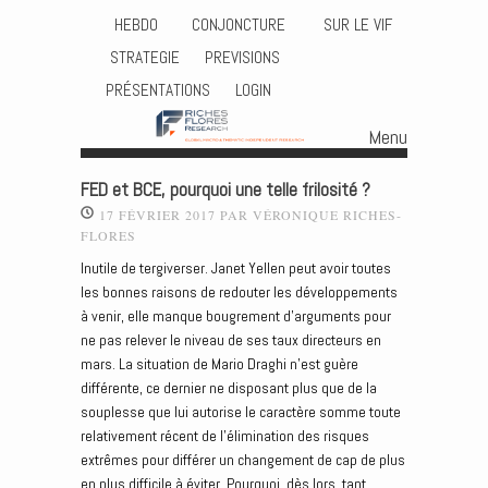
HEBDO
CONJONCTURE
SUR LE VIF
STRATEGIE
PREVISIONS
PRÉSENTATIONS
LOGIN
Menu
Skip to content
FED et BCE, pourquoi une telle frilosité ?
17 FÉVRIER 2017
PAR
VÉRONIQUE RICHES-
FLORES
Inutile de tergiverser. Janet Yellen peut avoir toutes
les bonnes raisons de redouter les développements
à venir, elle manque bougrement d’arguments pour
ne pas relever le niveau de ses taux directeurs en
mars. La situation de Mario Draghi n’est guère
différente, ce dernier ne disposant plus que de la
souplesse que lui autorise le caractère somme toute
relativement récent de l’élimination des risques
extrêmes pour différer un changement de cap de plus
en plus difficile à éviter. Pourquoi, dès lors, tant