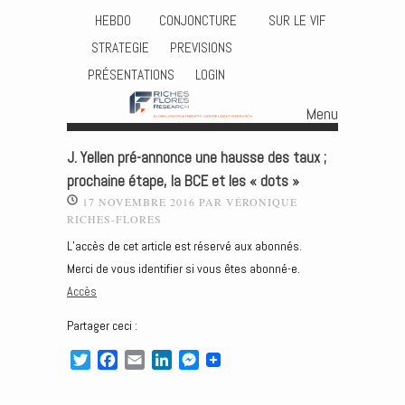
HEBDO
CONJONCTURE
SUR LE VIF
STRATEGIE
PREVISIONS
PRÉSENTATIONS
LOGIN
Menu
Skip to content
J. Yellen pré-annonce une hausse des taux ;
prochaine étape, la BCE et les « dots »
17 NOVEMBRE 2016
PAR
VÉRONIQUE
RICHES-FLORES
L’accès de cet article est réservé aux abonnés.
Merci de vous identifier si vous êtes abonné-e.
Accès
Partager ceci :
T
F
E
L
M
w
a
m
i
e
i
c
a
n
s