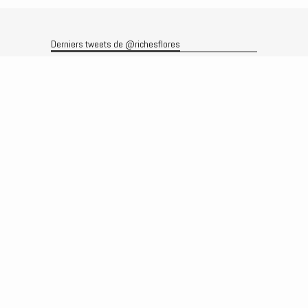
Derniers tweets de @richesflores
Le flux Twitter n’est pas disponible pour le moment.
Rechercher
Recherche
Archives
Archives
Produits et services
Le produit
Recherche
Analyses
Prévisions
Le service
Abonnements
Commissions de courtage
Véronique Riches-Flores