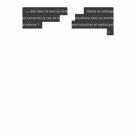
t
e
i
k
s
Post navigation
t
b
l
e
e
←
Aller dans le sens du vent
Panne du pilotage
e
o
d
n
ou conserver le cap de la
monétaire dans un monde
r
o
I
g
prudence ?
post-industriel et vieillissant
k
n
e
→
r