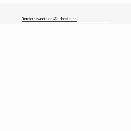
Derniers tweets de @richesflores
Le flux Twitter n’est pas disponible pour le moment.
Rechercher
Recherche
Archives
Archives
Produits et services
Le produit
Recherche
Analyses
Prévisions
Le service
Abonnements
Commissions de courtage
Véronique Riches-Flores