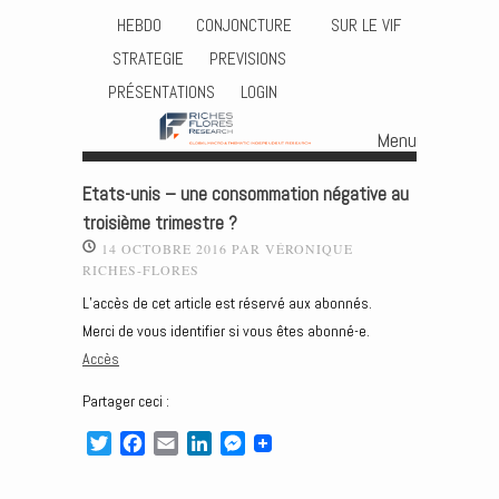
HEBDO
CONJONCTURE
SUR LE VIF
STRATEGIE
PREVISIONS
PRÉSENTATIONS
LOGIN
Menu
Skip to content
Etats-unis – une consommation négative au
troisième trimestre ?
14 OCTOBRE 2016
PAR
VÉRONIQUE
RICHES-FLORES
L’accès de cet article est réservé aux abonnés.
Merci de vous identifier si vous êtes abonné-e.
Accès
Partager ceci :
T
F
E
L
M
w
a
m
i
e
i
c
a
n
s