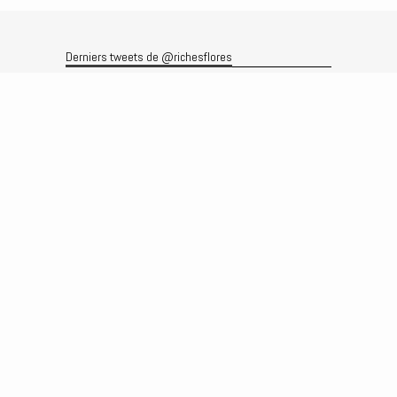
Derniers tweets de @richesflores
Le flux Twitter n’est pas disponible pour le moment.
Rechercher
Recherche
Archives
Archives
Produits et services
Le produit
Recherche
Analyses
Prévisions
Le service
Abonnements
Commissions de courtage
Véronique Riches-Flores