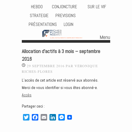
HEBDO
CONJONCTURE
SUR LE VIF
STRATEGIE
PREVISIONS
PRÉSENTATIONS
LOGIN
Menu
Skip to content
Allocation d’actifs à 3 mois – septembre
2016
29 SEPTEMBRE 2016
PAR
VÉRONIQUE
RICHES-FLORES
L’accès de cet article est réservé aux abonnés.
Merci de vous identifier si vous êtes abonné-e.
Accès
Partager ceci :
T
F
E
L
M
w
a
m
i
e
i
c
a
n
s