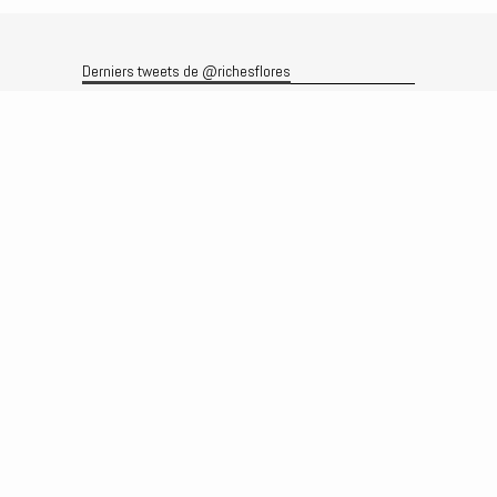
Derniers tweets de @richesflores
Le flux Twitter n’est pas disponible pour le moment.
Rechercher
Recherche
Archives
Archives
Produits et services
Le produit
Recherche
Analyses
Prévisions
Le service
Abonnements
Commissions de courtage
Véronique Riches-Flores