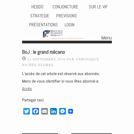
HEBDO
CONJONCTURE
SUR LE VIF
STRATEGIE
PREVISIONS
PRÉSENTATIONS
LOGIN
Menu
Skip to content
BoJ : le grand mécano
21 SEPTEMBRE 2016
PAR
VÉRONIQUE
RICHES-FLORES
L’accès de cet article est réservé aux abonnés.
Merci de vous identifier si vous êtes abonné-e.
Accès
Partager ceci :
T
F
E
L
M
w
a
m
i
e
i
c
a
n
s
t
e
i
k
s