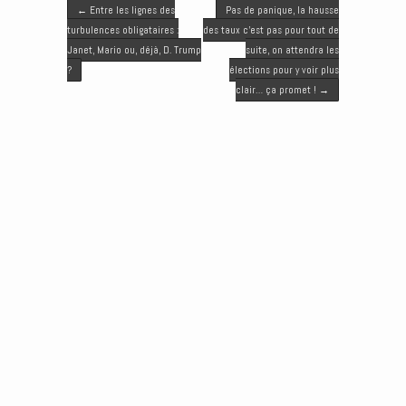
Post navigation
t
b
l
e
e
←
Entre les lignes des
Pas de panique, la hausse
e
o
d
n
turbulences obligataires :
des taux c’est pas pour tout de
r
o
I
g
Janet, Mario ou, déjà, D. Trump
suite, on attendra les
k
n
e
?
élections pour y voir plus
r
clair… ça promet !
→