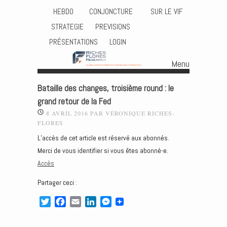
HEBDO
CONJONCTURE
SUR LE VIF
STRATEGIE
PREVISIONS
PRÉSENTATIONS
LOGIN
Menu
Skip to content
Bataille des changes, troisième round : le
grand retour de la Fed
8 AVRIL 2016
PAR
VÉRONIQUE RICHES-
FLORES
L’accès de cet article est réservé aux abonnés.
Merci de vous identifier si vous êtes abonné-e.
Accès
Partager ceci :
T
F
E
L
M
w
a
m
i
e
i
c
a
n
s