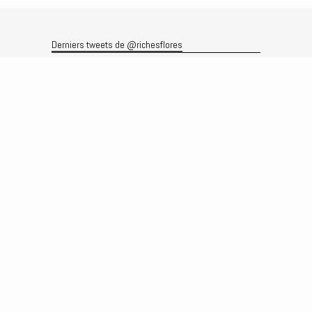
Derniers tweets de @richesflores
Le flux Twitter n’est pas disponible pour le moment.
Rechercher
Recherche
Archives
Archives
Produits et services
Le produit
Recherche
Analyses
Prévisions
Le service
Abonnements
Commissions de courtage
Véronique Riches-Flores