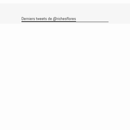
Derniers tweets de @richesflores
Le flux Twitter n’est pas disponible pour le moment.
Rechercher
Recherche
Archives
Archives
Produits et services
Le produit
Recherche
Analyses
Prévisions
Le service
Abonnements
Commissions de courtage
Véronique Riches-Flores