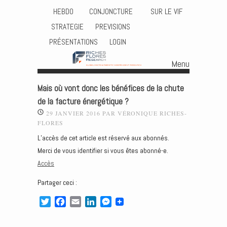
HEBDO
CONJONCTURE
SUR LE VIF
STRATEGIE
PREVISIONS
PRÉSENTATIONS
LOGIN
Menu
Skip to content
Mais où vont donc les bénéfices de la chute
de la facture énergétique ?
29 JANVIER 2016
PAR
VÉRONIQUE RICHES-
FLORES
L’accès de cet article est réservé aux abonnés.
Merci de vous identifier si vous êtes abonné-e.
Accès
Partager ceci :
T
F
E
L
M
w
a
m
i
e
i
c
a
n
s