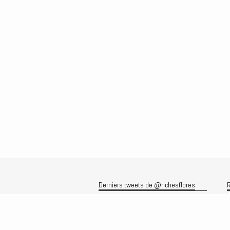
Derniers tweets de @richesflores
R
Le flux Twitter n’est pas disponible
pour le moment.
A
A