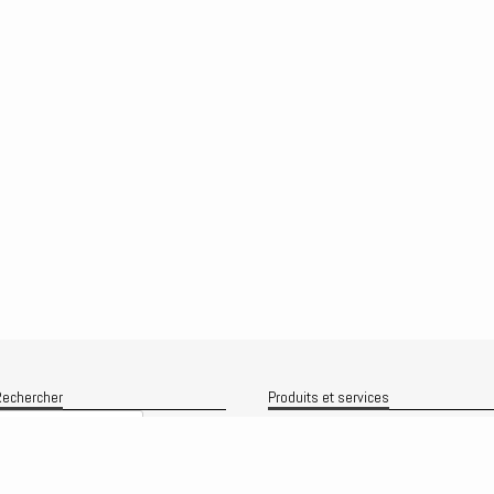
echercher
Produits et services
Recherche
Le produit
Recherche
rchives
Analyses
rchives