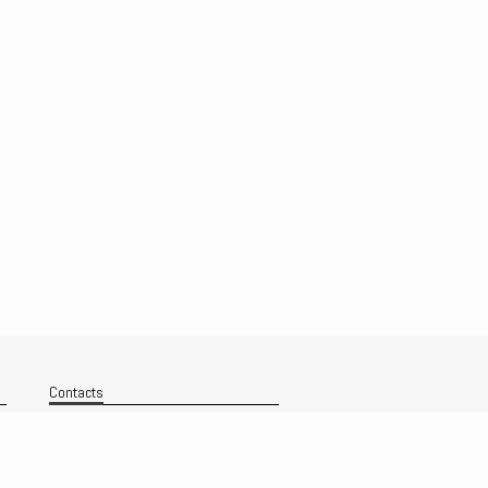
Contacts
Nous contacter
Technique
Politique de confidentialité