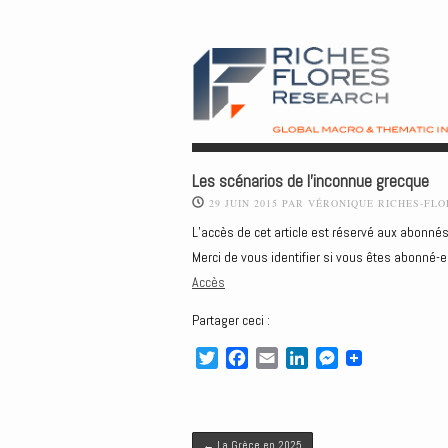
Les scénarios de l’inconnue grecque
29 JUIN 2015
PAR
VÉRONIQUE RICHES-FLO
L’accès de cet article est réservé aux abonnés
Merci de vous identifier si vous êtes abonné-e
Accès
Partager ceci :
T
F
E
L
M
w
a
m
i
e
i
c
a
n
s
t
e
i
k
s
Post navigation
t
b
l
e
e
←
La Grèce en 2025