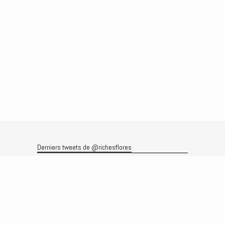
Derniers tweets de @richesflores
Le flux Twitter n’est pas disponible pour le moment.
Rechercher
Recherche
Archives
Archives