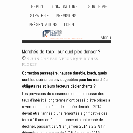
HEBDO
CONJONCTURE
SUR LE VIF
STRATEGIE
PREVISIONS
PRÉSENTATIONS
LOGIN
Menu
Skip to content
Marchés de taux : sur quel pied danser ?
5 JUIN 2015
PAR
VÉRONIQUE RICHES-
FLORES
Correction passagère, hausse durable, krach, quels
sont les scénarios envisageables pour les marchés
obligataires et leurs facteurs déclenchants ?
Les prévisions du consensus sur une hausse des
taux d’intérêt à long terme n’ont cessé d’être prises à
revers depuis le début de l’année dernière. 2014
devait être l’année d’une remontée significative des
taux à 10 ans américains ; ceux-ci n’ont cessé de
décliner, passant de 3% en janvier 2014 à 2,2 % fin
décembre, puis moins de 1,7 % fin janvier 2015.