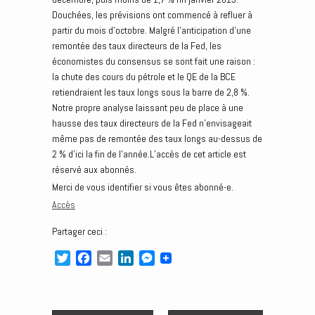
Douchées, les prévisions ont commencé à refluer à
partir du mois d’octobre. Malgré l’anticipation d’une
remontée des taux directeurs de la Fed, les
économistes du consensus se sont fait une raison :
la chute des cours du pétrole et le QE de la BCE
retiendraient les taux longs sous la barre de 2,8 %.
Notre propre analyse laissant peu de place à une
hausse des taux directeurs de la Fed n’envisageait
même pas de remontée des taux longs au-dessus de
2 % d’ici la fin de l’année.L’accès de cet article est
réservé aux abonnés.
Merci de vous identifier si vous êtes abonné-e.
Accès
Partager ceci :
T
F
E
L
M
w
a
m
i
e
i
c
a
n
s
t
e
i
k
s