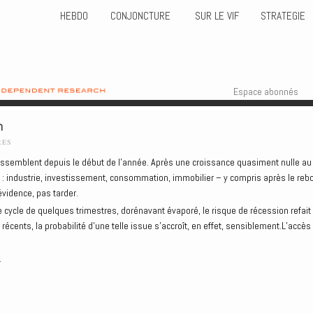
HEBDO
CONJONCTURE
SUR LE VIF
STRATEGIE
Skip to content
Menu
Espace abonnés
n
RES
ressemblent depuis le début de l’année. Après une croissance quasiment nulle au
n : industrie, investissement, consommation, immobilier – y compris après le reb
’évidence, pas tarder.
le cycle de quelques trimestres, dorénavant évaporé, le risque de récession refait
 récents, la probabilité d’une telle issue s’accroît, en effet, sensiblement.L’accès
.