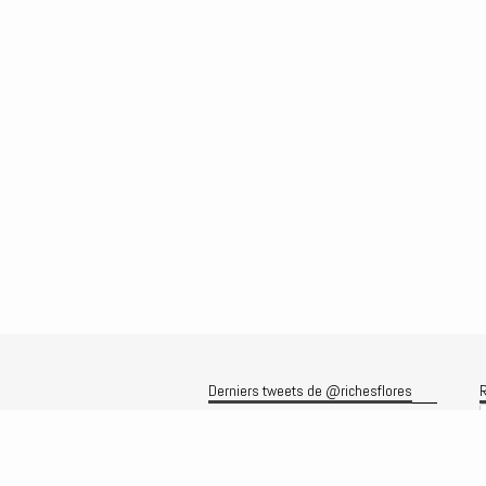
Derniers tweets de @richesflores
R
Le flux Twitter n’est pas disponible
pour le moment.
A
A