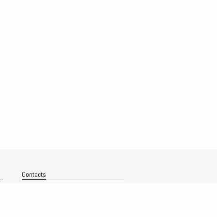
Contacts
Nous contacter
Technique
Politique de confidentialité