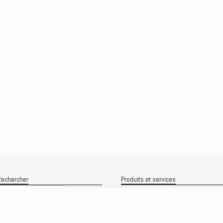
echercher
Produits et services
Recherche
Le produit
Recherche
rchives
Analyses
rchives