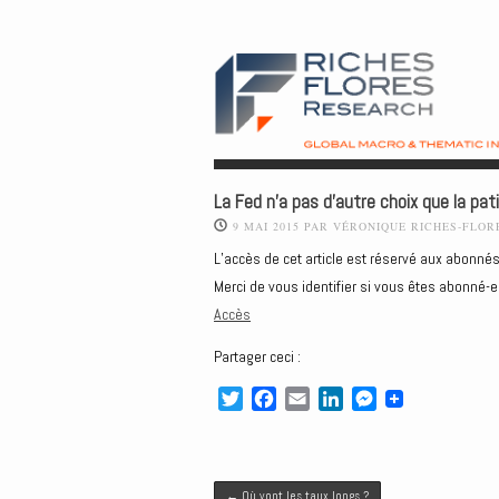
La Fed n’a pas d’autre choix que la pat
9 MAI 2015
PAR
VÉRONIQUE RICHES-FLOR
L’accès de cet article est réservé aux abonnés
Merci de vous identifier si vous êtes abonné-e
Accès
Partager ceci :
T
F
E
L
M
w
a
m
i
e
i
c
a
n
s
t
e
i
k
s
Post navigation
t
b
l
e
e
←
Où vont les taux longs ?