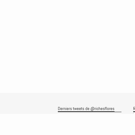
Derniers tweets de @richesflores
R
Le flux Twitter n’est pas disponible
pour le moment.
A
A