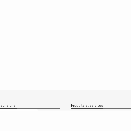
echercher
Produits et services
Recherche
Le produit
Recherche
rchives
Analyses
rchives