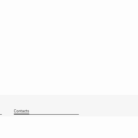
Contacts
Nous contacter
Technique
Politique de confidentialité