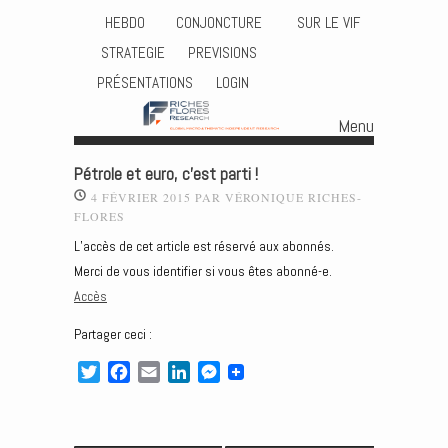
HEBDO
CONJONCTURE
SUR LE VIF
STRATEGIE
PREVISIONS
PRÉSENTATIONS
LOGIN
Menu
Skip to content
Pétrole et euro, c’est parti !
4 FÉVRIER 2015
PAR
VÉRONIQUE RICHES-
FLORES
L’accès de cet article est réservé aux abonnés.
Merci de vous identifier si vous êtes abonné-e.
Accès
Partager ceci :
T
F
E
L
M
w
a
m
i
e
i
c
a
n
s
t
e
i
k
s