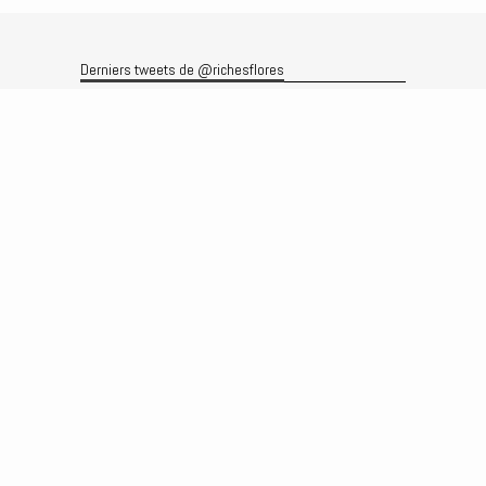
Derniers tweets de @richesflores
Le flux Twitter n’est pas disponible pour le moment.
Rechercher
Recherche
Archives
Archives
Produits et services
Le produit
Recherche
Analyses
Prévisions
Le service
Abonnements
Commissions de courtage
Véronique Riches-Flores