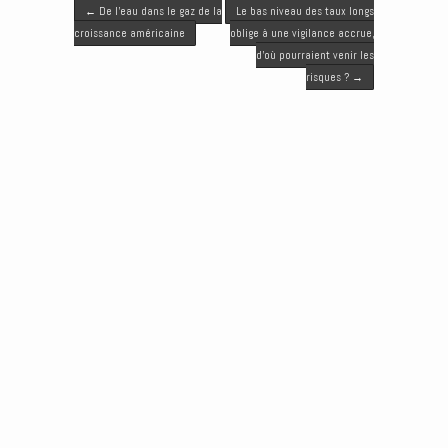
Post navigation
t
b
l
e
e
←
De l’eau dans le gaz de la
Le bas niveau des taux longs
e
o
d
n
croissance américaine
oblige à une vigilance accrue,
r
o
I
g
d’où pourraient venir les
k
n
e
risques ?
→
r