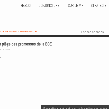
HEBDO
CONJONCTURE
SUR LE VIF
STRATEGIE
Skip to content
Menu
Espace abonnés
Le piège des promesses de la BCE
-FLORES
.
.
Pragmatisme américain contre dogmatisme européen