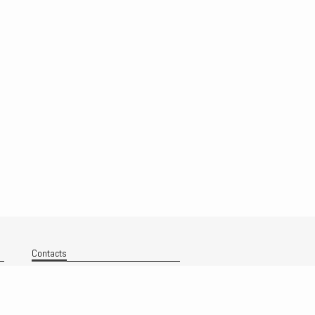
Contacts
Nous contacter
Technique
Politique de confidentialité