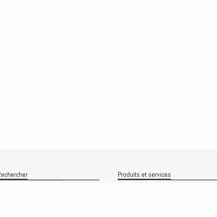
echercher
Produits et services
Recherche
Le produit
Recherche
rchives
Analyses
rchives