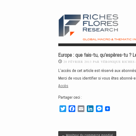
Europe : que fais-tu, qu’espères-tu ? 
20 FÉVRIER 2013
PAR
VÉRONIQUE RICHES
L’accès de cet article est réservé aux abonnés
Merci de vous identifier si vous êtes abonné-e
Accès
Partager ceci :
T
F
E
L
M
w
a
m
i
e
i
c
a
n
s
t
e
i
k
s
Post navigation
t
b
l
e
e
←
Moniteur du commerce mondial