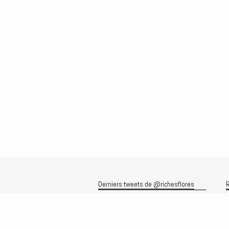
Derniers tweets de @richesflores
R
Le flux Twitter n’est pas disponible
pour le moment.
A
A