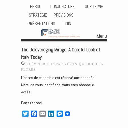
HEBDO
CONJONCTURE
SUR LE VIF
STRATEGIE
PREVISIONS
PRÉSENTATIONS
LOGIN
Menu
Skip to content
The Deleveraging Mirage: A Careful Look at
Italy Today
3 FÉVRIER 2013
PAR
VÉRONIQUE RICHES-
FLORES
L’accès de cet article est réservé aux abonnés.
Merci de vous identifier si vous êtes abonné-e.
Accès
Partager ceci :
T
F
E
L
M
w
a
m
i
e
i
c
a
n
s