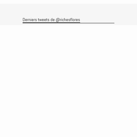
Derniers tweets de @richesflores
Le flux Twitter n’est pas disponible pour le moment.
Rechercher
Recherche
Archives
Archives
Produits et services
Le produit
Recherche
Analyses
Prévisions
Le service
Abonnements
Commissions de courtage
Véronique Riches-Flores